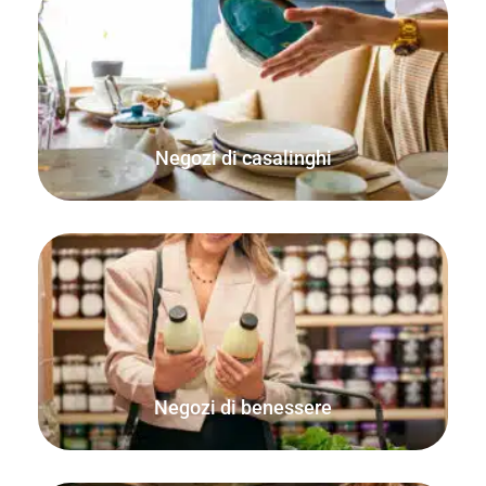
Assicuratevi che gli ordini online e di persona siano
contabilizzati e che le vostre scorte siano sempre
aggiornate.
Negozi di casalinghi
Vendete articoli in base al peso o a qualsiasi unità di
misura individuale, come misurini o pillole.
Negozi di benessere