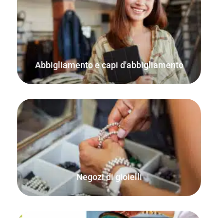
FooSales ha un supporto integrato per le variazioni
WooCommerce, perfetto per la vendita di vestiti e
abbigliamento.
Abbigliamento e capi d'abbigliamento
Vendete i vostri gioielli sia online che dal vostro negozio
fisico, da casa o dal mercato.
Negozi di gioielli