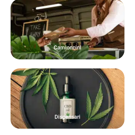
Semplice, compatto, veloce e affidabile. Tutto ciò che
serve per vendere cibi e bevande in movimento.
Camioncini
Utilizzate la funzione integrata delle quantità decimali per
vendere a peso, sia online che di persona, con FooSales
WooCommerce POS.
Dispensari