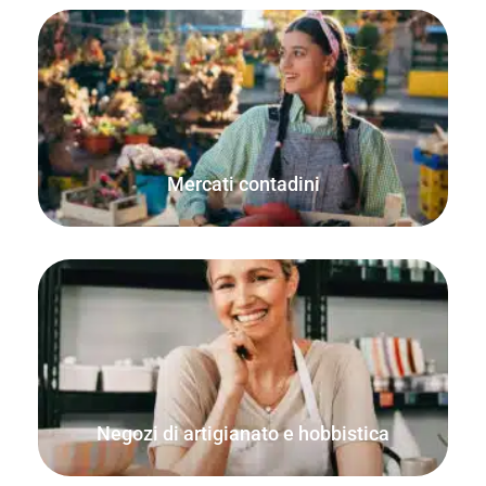
La modalità offline FooSales WooCommerce POS
assicura che ogni ordine sia contabilizzato e che le
quantità in magazzino siano accurate.
Mercati contadini
Vendete prodotti utilizzando quantità e unità di misura
decimali. Perfetto per la vendita di materiali e forniture
artigianali.
Negozi di artigianato e hobbistica