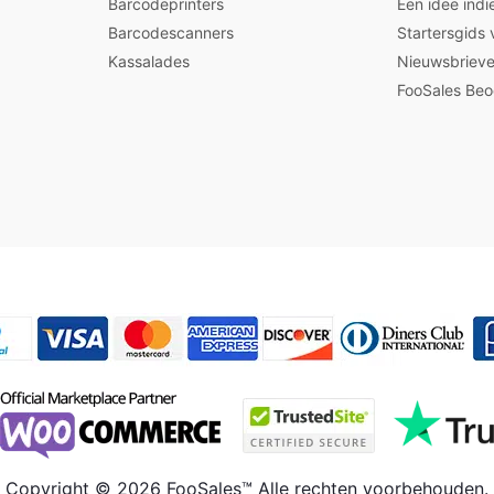
Barcodeprinters
Een idee indi
Barcodescanners
Startersgids
Kassalades
Nieuwsbrieve
FooSales Beo
Copyright © 2026 FooSales™ Alle rechten voorbehouden.