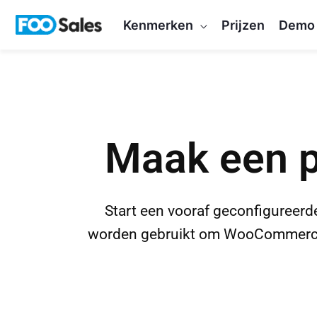
Overslaan
Kenmerken
Prijzen
Demo
naar
inhoud
Maak een p
Start een vooraf geconfigureerd
worden gebruikt om WooCommerce pr