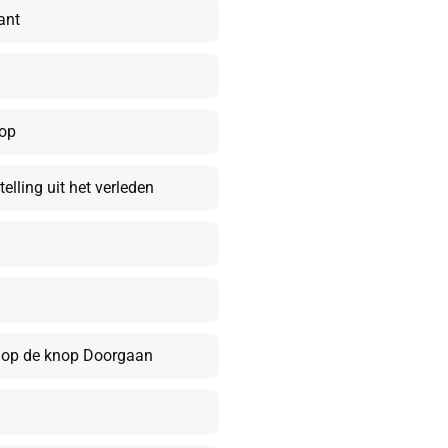
ant
nop
elling uit het verleden
k op de knop Doorgaan