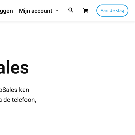
oggen
Mijn account
Aan de slag
ales
ooSales kan
 de telefoon,