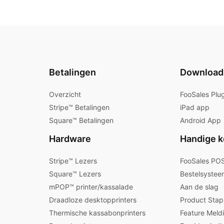
Betalingen
Download
Overzicht
FooSales Plu
Stripe™ Betalingen
iPad app
Square™ Betalingen
Android App
Hardware
Handige k
Stripe™ Lezers
FooSales POS
Square™ Lezers
Bestelsystee
mPOP™ printer/kassalade
Aan de slag
Draadloze desktopprinters
Product Sta
Thermische kassabonprinters
Feature Meld