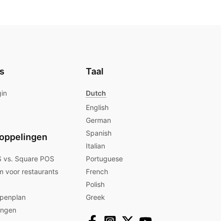
s
Taal
gin
Dutch
English
German
Spanish
oppelingen
Italian
 vs. Square POS
Portuguese
m voor restaurants
French
Polish
ppenplan
Greek
ingen