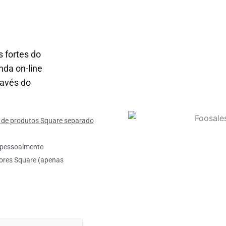
 fortes do
nda on-line
avés do
 de produtos Square separado
u pessoalmente
tores Square (apenas