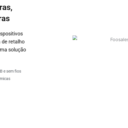
ras,
ras
spositivos
 de retalho
 uma solução
B e sem fios
rmicas