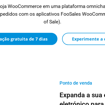
loja WooCommerce em uma plataforma omnicha
 pedidos com os aplicativos FooSales WooComm
of Sale).
iação gratuita de 7 dias
Experimente a
Ponto de venda
Expanda a sua
eletrónico par