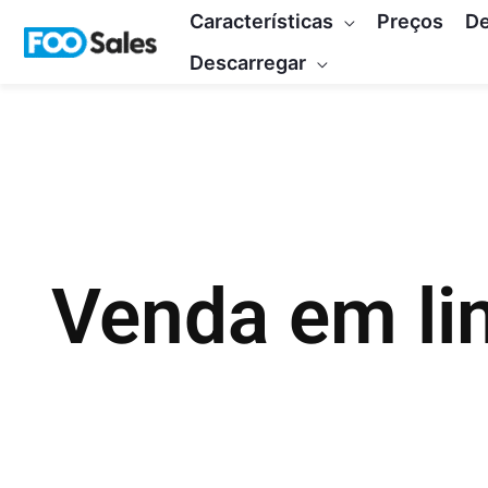
Saltar
Características
Preços
D
para
Descarregar
o
conteúdo
Venda em li