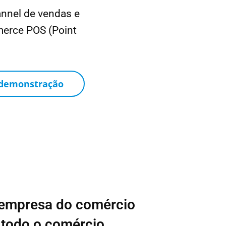
nnel de vendas e
erce POS (Point
 demonstração
 empresa do comércio
a
todo o comércio