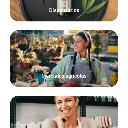
Dispensários
O modo offline FooSales WooCommerce POS garante que
cada encomenda é contabilizada e que as quantidades
em stock são exactas.
Mercados agrícolas
Venda produtos utilizando quantidades decimais e
unidades de medida. Perfeito para vender materiais e