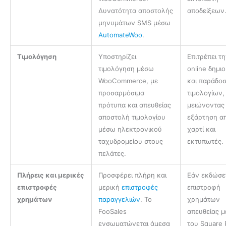
Δυνατότητα αποστολής
αποδείξεων
μηνυμάτων SMS μέσω
AutomateWoo
.
Τιμολόγηση
Υποστηρίζει
Επιτρέπει τ
τιμολόγηση μέσω
online δημι
WooCommerce, με
και παράδο
προσαρμόσιμα
τιμολογίων,
πρότυπα και απευθείας
μειώνοντας
αποστολή τιμολογίου
εξάρτηση α
μέσω ηλεκτρονικού
χαρτί και
ταχυδρομείου στους
εκτυπωτές.
πελάτες.
Πλήρεις και μερικές
Προσφέρει πλήρη και
Εάν εκδώσε
επιστροφές
μερική
επιστροφές
επιστροφή
χρημάτων
παραγγελιών
. Το
χρημάτων
FooSales
απευθείας 
ενσωματώνεται άμεσα
του Square