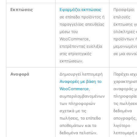
Εκπτώσεις
Εφαρμόζει εκπτώσεις
Προσφέρει
σε επίπεδο προϊόντος ή
επιλογές
παραγγελίας απευθείας
έκπτωσης γ
μέσω του
ολόκληρες 
WooCommerce,
προϊόντων 
επιτρέποντας ευελιξία
μεμονωμένα
στις στρατηγικές
σε μια συνα
εκπτώσεων.
Αναφορά
Δημιουργεί λεπτομερή
Παρέχει ισχ
Αναφορές με βάση το
χαρακτηρισ
WooCommerce
,
αναφοράς μ
συμπεριλαμβανομένων
πληροφορίε
των πληροφοριών
τις πωλήσει
σχετικά με τις
δεδομένα
πωλήσεις, τα επίπεδα
απογραφής,
αποθεμάτων και τα
λιγότερο
δεδομένα πελατών.
λεπτομερή 