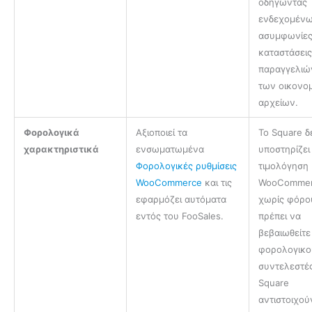
οδηγώντας
ενδεχομένω
ασυμφωνίες
καταστάσει
παραγγελιώ
των οικονο
αρχείων.
Φορολογικά
Αξιοποιεί τα
Το Square δ
χαρακτηριστικά
ενσωματωμένα
υποστηρίζει
Φορολογικές ρυθμίσεις
τιμολόγηση
WooCommerce
και τις
WooComme
εφαρμόζει αυτόματα
χωρίς φόρο
εντός του FooSales.
πρέπει να
βεβαιωθείτε 
φορολογικο
συντελεστέ
Square
αντιστοιχού