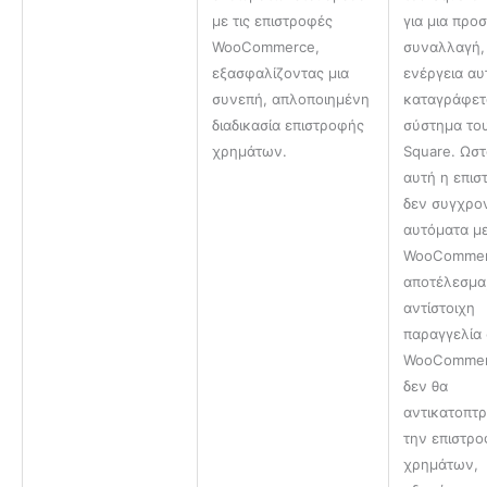
με τις επιστροφές
για μια προ
WooCommerce,
συναλλαγή,
εξασφαλίζοντας μια
ενέργεια αυ
συνεπή, απλοποιημένη
καταγράφετ
διαδικασία επιστροφής
σύστημα το
χρημάτων.
Square. Ωστ
αυτή η επι
δεν συγχρον
αυτόματα με
WooCommer
αποτέλεσμα
αντίστοιχη
παραγγελία
WooComme
δεν θα
αντικατοπτρ
την επιστρ
χρημάτων,