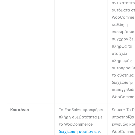
αντικατοπτρ
αυτόματα σ
WooCommer
καθώς η
ενσωμάτωσ
συγχρονίζει
πλήρως τα
στοιχεία
πληρωμής
αυτοπροσώ
το σύστημα
διαχείρισης
παραγγελιώ
WooCommer
Κουπόνια
Το FooSales προσφέρει
Square Το 
πλήρη συμβατότητα με
υποστηρίζει
το WooCommerce
εγγενώς κο
διαχείριση κουπονιών
.
WooCommer