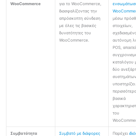
WooCommerce
για το WooCommerce,
ενσωμάτωσ
διασφαλίζοντας την
WooComme
απρόσκοπτη σύνδεση
μέσω πρόσ
με όλες τις βασικές
στοιχείων,
δυνατότητες του
σχεδιασμέν
WooCommerce.
αυτόνομη λ
POS, απαιτε
συγχρονισμ
καταλόγου 
δύο ανεξάρ
συστημάτων
υποστηρίζει
περισσότερ
βασικά
χαρακτηρισ
του
WooCommer
Συμβατότητα
Συμβατό με διάφορες
Παρέχει
ιδι