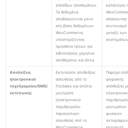
επιπέδων αποθεμάτων.
καταλόγου 
Τα δεδομένα
WooCommer
αποθηκεύονται μόνο
απαιτώντας
στη βάση δεδομένων
συντονισμό
WooCommerce,
μεταξύ των
υποστηρίζοντας
συστημάτων
πρόσθετα τρίτων για
ειδοποιήσεις χαμηλού
αποθέματος και άλλα.
Αποδείξεις
Εκτυπώστε αποδείξεις
Παρέχει επι
ηλεκτρονικού
απευθείας από το
ψηφιακής
ταχυδρομείου/SMS/
FooSales και στείλτε
απόδειξης 
εκτύπωσης
μηνύματα
ηλεκτρονικ
ηλεκτρονικού
ταχυδρομεί
ταχυδρομείου
μηνυμάτων
παραγγελιών
φυσικών
απευθείας από το
αντιγράφων
WooCommerce.
εκτυπωτή