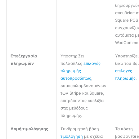
δημιουργού
απευθείας σ
Square POS
συγχρονίζο
αυτόματα με
WooCommer
Επεξεργασία
Υποστηρίζει
Υποστηρίζει
πληρωμών
πολλαπλές
επιλογές
δικό του Sq
πληρωμής
επιλογές
αυτοπροσώπως
,
πληρωμής
.
συμπεριλαμβανομένων
των Stripe και Square,
επιτρέποντας ευελιξία
στις μεθόδους
πληρωμής.
Δομή τιμολόγησης
Συνδρομητική βάση
Τα κόστη
τιμολόγηση
με σχέδια
βασίζονται 