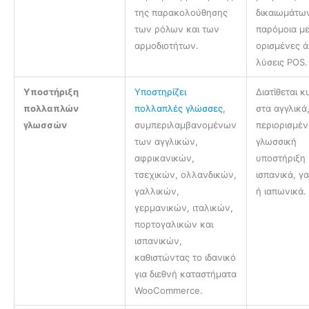
της παρακολούθησης
δικαιωμάτω
των ρόλων και των
παρόμοια μ
αρμοδιοτήτων.
ορισμένες 
λύσεις POS.
Υποστήριξη
Υποστηρίζει
Διατίθεται 
πολλαπλών
πολλαπλές γλώσσες
,
στα αγγλικά
γλωσσών
συμπεριλαμβανομένων
περιορισμέ
των αγγλικών,
γλωσσική
αφρικανικών,
υποστήριξη 
τσεχικών, ολλανδικών,
ισπανικά, γ
γαλλικών,
ή ιαπωνικά.
γερμανικών, ιταλικών,
πορτογαλικών και
ισπανικών,
καθιστώντας το ιδανικό
για διεθνή καταστήματα
WooCommerce.