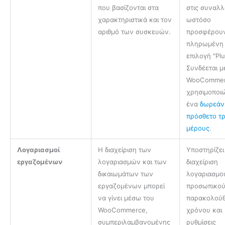
που βασίζονται στα
στις συναλλ
χαρακτηριστικά και τον
ωστόσο
αριθμό των συσκευών.
προσφέρουν
πληρωμένη
επιλογή "Plu
Συνδέεται μ
WooComme
χρησιμοποι
ένα
δωρεάν
πρόσθετο τρ
μέρους
.
Λογαριασμοί
Η διαχείριση των
Υποστηρίζει
εργαζομένων
λογαριασμών και των
διαχείριση
δικαιωμάτων των
λογαριασμο
εργαζομένων μπορεί
προσωπικού
να γίνει μέσω του
παρακολού
WooCommerce,
χρόνου και
συμπεριλαμβανομένης
ρυθμίσεις