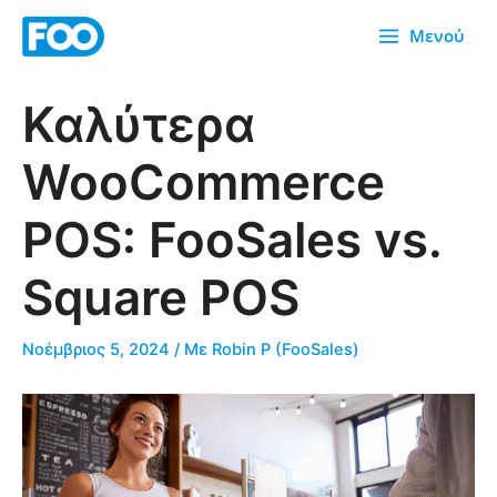
Μετάβαση
Μενού
στο
περιεχόμενο
Καλύτερα
WooCommerce
POS: FooSales vs.
Square POS
Νοέμβριος 5, 2024
/ Με
Robin P (FooSales)