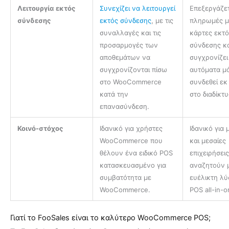
Λειτουργία εκτός
Συνεχίζει να λειτουργεί
Επεξεργάζε
σύνδεσης
εκτός σύνδεσης
, με τις
πληρωμές μ
συναλλαγές και τις
κάρτες εκτ
προσαρμογές των
σύνδεσης κα
αποθεμάτων να
συγχρονίζει
συγχρονίζονται πίσω
αυτόματα μ
στο WooCommerce
συνδεθεί εκ
κατά την
στο διαδίκτυ
επανασύνδεση.
Κοινό-στόχος
Ιδανικό για χρήστες
Ιδανικό για 
WooCommerce που
και μεσαίες
θέλουν ένα ειδικό POS
επιχειρήσει
κατασκευασμένο για
αναζητούν 
συμβατότητα με
ευέλικτη λ
WooCommerce.
POS all-in-o
Γιατί το FooSales είναι το καλύτερο WooCommerce POS;