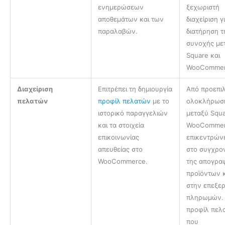
ενημερώσεων
ξεχωριστή
αποθεμάτων και των
διαχείριση γ
παραλαβών.
διατήρηση τ
συνοχής με
Square και
WooCommer
Διαχείριση
Επιτρέπει τη δημιουργία
Από προεπιλ
πελατών
προφίλ πελατών
με το
ολοκλήρωσ
ιστορικό παραγγελιών
μεταξύ Squa
και τα στοιχεία
WooComme
επικοινωνίας
επικεντρών
απευθείας στο
στο συγχρο
WooCommerce.
της απογρα
προϊόντων 
στην επεξε
πληρωμών.
προφίλ πελ
που