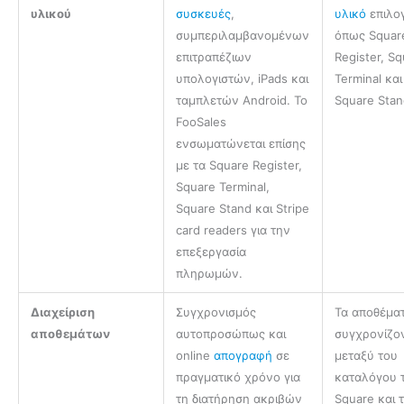
υλικού
συσκευές
,
υλικό
επιλο
συμπεριλαμβανομένων
όπως Squar
επιτραπέζιων
Register, S
υπολογιστών, iPads και
Terminal και
ταμπλετών Android. Το
Square Stan
FooSales
ενσωματώνεται επίσης
με τα Square Register,
Square Terminal,
Square Stand και Stripe
card readers για την
επεξεργασία
πληρωμών.
Διαχείριση
Συγχρονισμός
Τα αποθέμα
αποθεμάτων
αυτοπροσώπως και
συγχρονίζο
online
απογραφή
σε
μεταξύ του
πραγματικό χρόνο για
καταλόγου 
τη διατήρηση ακριβών
Square και 