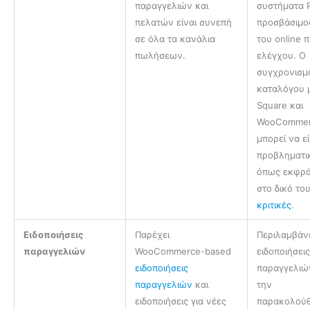
παραγγελιών και
συστήματα 
πελατών είναι συνεπή
προσβάσιμο
σε όλα τα κανάλια
του online 
πωλήσεων.
ελέγχου. Ο
συγχρονισμ
καταλόγου 
Square και
WooComme
μπορεί να εί
προβληματι
όπως εκφρά
στο δικό το
κριτικές
.
Ειδοποιήσεις
Παρέχει
Περιλαμβάν
παραγγελιών
WooCommerce-based
ειδοποιήσει
ειδοποιήσεις
παραγγελιώ
παραγγελιών
και
την
ειδοποιήσεις για νέες
παρακολού