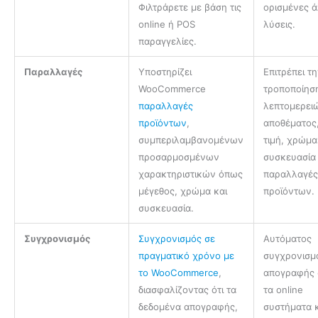
Φιλτράρετε με βάση τις
ορισμένες 
online ή POS
λύσεις.
παραγγελίες.
Παραλλαγές
Υποστηρίζει
Επιτρέπει τ
WooCommerce
τροποποίησ
παραλλαγές
λεπτομερει
προϊόντων
,
αποθέματος
συμπεριλαμβανομένων
τιμή, χρώμα
προσαρμοσμένων
συσκευασία 
χαρακτηριστικών όπως
παραλλαγέ
μέγεθος, χρώμα και
προϊόντων.
συσκευασία.
Συγχρονισμός
Συγχρονισμός σε
Αυτόματος
πραγματικό χρόνο με
συγχρονισμ
το WooCommerce
,
απογραφής 
διασφαλίζοντας ότι τα
τα online
δεδομένα απογραφής,
συστήματα κ