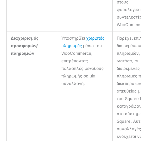
στους
φορολογικο
συντελεστέ
WooCommer
Διαχωρισμός
Υποστηρίζει
χωριστές
Παρέχει επι
προσφορών/
πληρωμές
μέσω του
διαιρεμένω
πληρωμών
WooCommerce,
πληρωμών,
επιτρέποντας
ωστόσο, οι
πολλαπλές μεθόδους
διαιρεμένες
πληρωμής σε μία
πληρωμές 
συναλλαγή.
διεκπεραιών
απευθείας 
του Square
καταγράφον
στο σύστημ
Square. Αυτ
συναλλαγέ
ενδέχεται ν