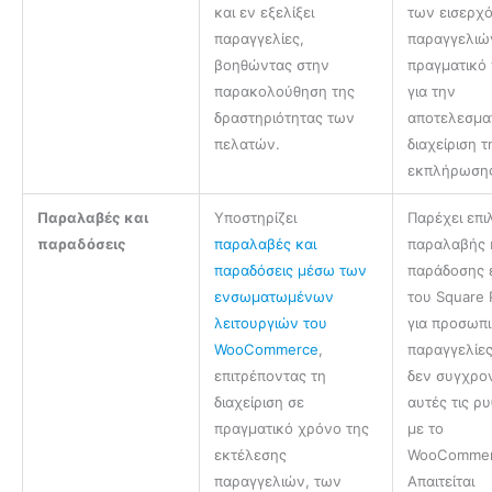
και εν εξελίξει
των εισερχ
παραγγελίες,
παραγγελιώ
βοηθώντας στην
πραγματικό
παρακολούθηση της
για την
δραστηριότητας των
αποτελεσμα
πελατών.
διαχείριση τ
εκπλήρωση
Παραλαβές και
Υποστηρίζει
Παρέχει επι
παραδόσεις
παραλαβές και
παραλαβής 
παραδόσεις μέσω των
παράδοσης 
ενσωματωμένων
του Square
λειτουργιών του
για προσωπ
WooCommerce
,
παραγγελίες
επιτρέποντας τη
δεν συγχρον
διαχείριση σε
αυτές τις ρυ
πραγματικό χρόνο της
με το
εκτέλεσης
WooCommer
παραγγελιών, των
Απαιτείται