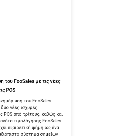
 του FooSales με τις νέες
ις POS
ενημέρωση του FooSales
 δύο νέες ισχυρές
 POS από τρίτους, καθώς και
ακέτα τιμολόγησης FooSales.
έχει εξαιρετική φήμη ως ένα
αξιόπιστο σύστημα σημείων