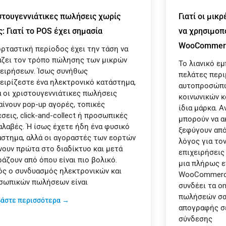
στουγεννιάτικες πωλήσεις χωρίς
Γιατί οι μικ
α
α
α
α
α
ς: Γιατί το POS έχει σημασία
να χρησιμοπο
WooCommer
ορταστική περίοδος έχει την τάση να
άζει τον τρόπο πώλησης των μικρών
Το λιανικό εμ
χειρήσεων. Ίσως συνήθως
πελάτες περι
χειρίζεστε ένα ηλεκτρονικό κατάστημα,
αυτοπροσώπω
ά οι χριστουγεννιάτικες πωλήσεις
κοινωνικών κ
αίνουν pop-up αγορές, τοπικές
ίδια μάρκα. Α
σεις, click-and-collect ή προσωπικές
μπορούν να α
αλαβές. Ή ίσως έχετε ήδη ένα φυσικό
ξεφύγουν από 
άστημα, αλλά οι αγοραστές των εορτών
λόγος για τον
νουν πρώτα στο διαδίκτυο και μετά
επιχειρήσεις
άζουν από όπου είναι πιο βολικό.
μια πλήρως 
ός ο συνδυασμός ηλεκτρονικών και
WooCommerce
σωπικών πωλήσεων είναι
συνδέει τα on
πωλήσεών σα
βάστε περισσότερα →
απογραφής σε
σύνδεσης