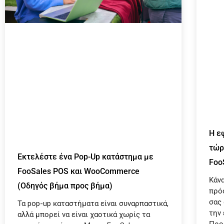
Η ε
τώρ
Εκτελέστε ένα Pop-Up κατάστημα με
Foo
FooSales POS και WooCommerce
Κάν
(Οδηγός βήμα προς βήμα)
πρό
σας 
Τα pop-up καταστήματα είναι συναρπαστικά,
την
αλλά μπορεί να είναι χαοτικά χωρίς τα