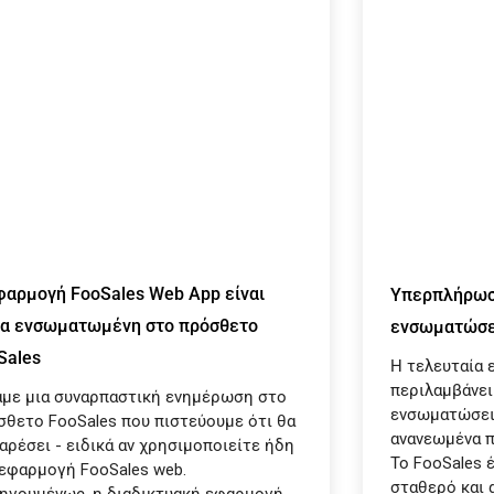
φαρμογή FooSales Web App είναι
Υπερπλήρωση
α ενσωματωμένη στο πρόσθετο
ενσωματώσε
Sales
Η τελευταία 
περιλαμβάνει
αμε μια συναρπαστική ενημέρωση στο
ενσωματώσεις
σθετο FooSales που πιστεύουμε ότι θα
ανανεωμένα π
αρέσει - ειδικά αν χρησιμοποιείτε ήδη
Το FooSales 
 εφαρμογή FooSales web.
σταθερό και 