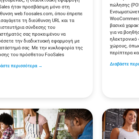
ηγουμένως, η διαδικτυακή εφαρμογή
πώλησης (PO
Sales ήταν προσβάσιμη μόνο στη
Ενσωματώνετ
ύθυνση web.foosales.com, όπου έπρεπε
WooCommerce 
ισαγάγετε τη διεύθυνση URL και τα
βασικά χαρα
πιστευτήρια σύνδεσης του
για να βοηθή
αστήματός σας προκειμένου να
ηλεκτρονικό 
δέσετε την διαδικτυακή εφαρμογή με
χώρους, όπως
κατάστημά σας. Με την κυκλοφορία της
περίπτερα κα
οσης του πρόσθετου FooSales
Διαβάστε περ
βάστε περισσότερα →