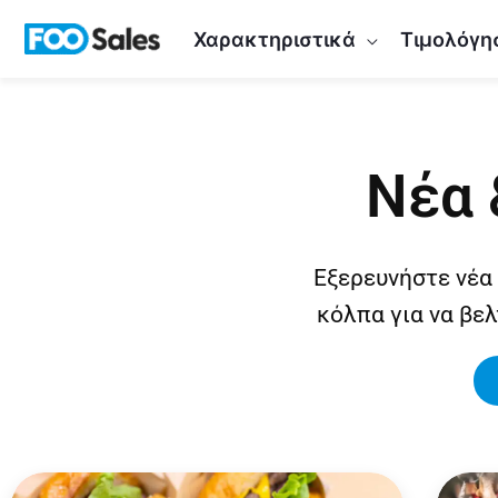
Μετάβαση
Χαρακτηριστικά
Τιμολόγη
στο
περιεχόμενο
Νέα 
Εξερευνήστε νέα
κόλπα για να βε