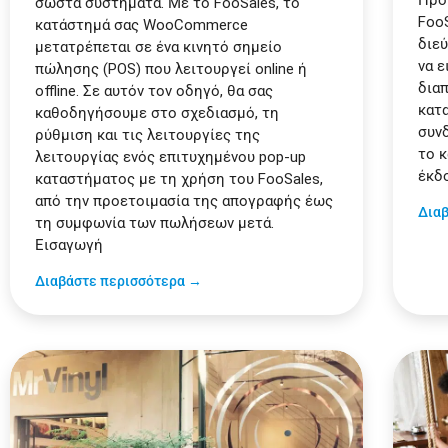
Προ
σωστά συστήματα. Με το FooSales, το
Foo
κατάστημά σας WooCommerce
διε
μετατρέπεται σε ένα κινητό σημείο
να ε
πώλησης (POS) που λειτουργεί online ή
δια
offline. Σε αυτόν τον οδηγό, θα σας
κατ
καθοδηγήσουμε στο σχεδιασμό, τη
συν
ρύθμιση και τις λειτουργίες της
το 
λειτουργίας ενός επιτυχημένου pop-up
έκδ
καταστήματος με τη χρήση του FooSales,
από την προετοιμασία της απογραφής έως
Δια
τη συμφωνία των πωλήσεων μετά.
Εισαγωγή
Διαβάστε περισσότερα →