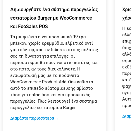
Δημιουργήστε ένα σύστημα παραγγελίας
Χρι
εστιατορίου Burger με WooCommerce
χάο
και FooSales POS
Η ε
αλλ
Τα μπιφτέκια είναι προσωπικά. Έξτρα
επι
μπέικον, χωρίς κρεμμύδια, ελβετικό αντί
δια
για τσένταρ, και -αν δώσετε στους πελάτες
αλλ
σας τη δυνατότητα επιλογής, οι
σημ
περισσότεροι θα πουν ναι στις πατάτες και
εκθέ
στο ποτό, αν τους διευκολύνετε. Η
παρ
ενσωμάτωσή μας με το πρόσθετο
κατ
WooCommerce Product Add-Ons καθιστά
ψάχ
αυτό το επίπεδο εξατομίκευσης αβίαστο
αγορ
τόσο για online όσο και για προσωπικές
Αυτ
παραγγελίες. Πώς λειτουργεί ένα σύστημα
προ
παραγγελίας εστιατορίου Burger
Δια
Διαβάστε περισσότερα →