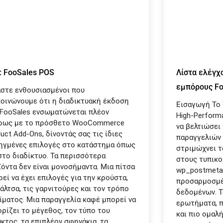
: FooSales POS
Λίστα ελέγχ
εμπόρους Fo
αστε ενθουσιασμένοι που
κοινώνουμε ότι η διαδικτυακή έκδοση
Εισαγωγή Το
 FooSales ενσωματώνεται πλέον
High-Performa
ρως με το πρόσθετο WooCommerce
να βελτιώσει
uct Add-Ons, δίνοντάς σας τις ίδιες
παραγγελιών 
ηγμένες επιλογές στο κατάστημα όπως
στριμώχνει τ
στο διαδίκτυο. Τα περισσότερα
στους τυπικο
όντα δεν είναι μονοσήμαντα. Μια πίτσα
wp_postmeta,
εί να έχει επιλογές για την κρούστα,
προσαρμοσμέ
άλτσα, τις γαρνιτούρες και τον τρόπο
δεδομένων. Τ
ίματος. Μια παραγγελία καφέ μπορεί να
ερωτήματα, π
ρίζει το μέγεθος, τον τύπο του
και πιο ομαλή
κτος, τα επιπλέον σφηνάκια, τα