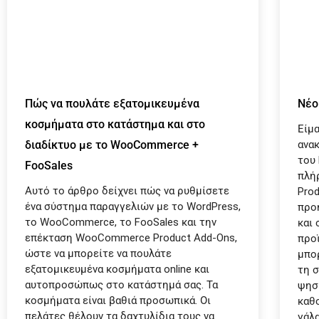
Πώς να πουλάτε εξατομικευμένα
Νέο
κοσμήματα στο κατάστημα και στο
Είμ
διαδίκτυο με το WooCommerce +
ανα
του
FooSales
πλή
Αυτό το άρθρο δείχνει πώς να ρυθμίσετε
Prod
ένα σύστημα παραγγελιών με το WordPress,
προ
το WooCommerce, το FooSales και την
και 
επέκταση WooCommerce Product Add-Ons,
προϊ
ώστε να μπορείτε να πουλάτε
μπορ
εξατομικευμένα κοσμήματα online και
τη σ
αυτοπροσώπως στο κατάστημά σας. Τα
ψησ
κοσμήματα είναι βαθιά προσωπικά. Οι
καθο
πελάτες θέλουν τα δαχτυλίδια τους να
γάλα