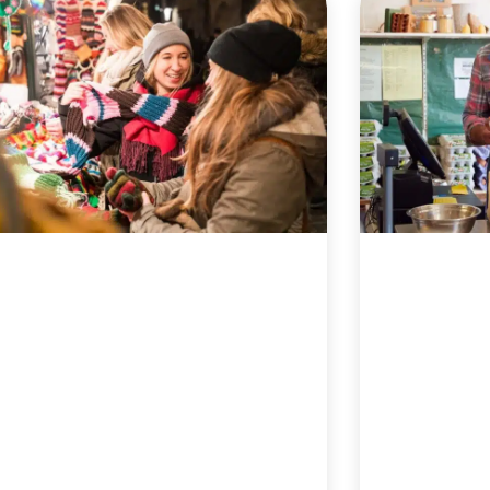
Σ
Σ
Σ
Σ
Σ
ε
ε
ε
ε
ε
λ
λ
λ
λ
λ
ί
ί
ί
ί
ί
δ
δ
δ
δ
δ