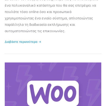
ένα πολυκαναλικό κατάστημα που θα σας επιτρέψει να
πουλάτε τόσο online όσο και προσωπικά
χρησιμοποιώντας ένα ενιαίο σύστημα, απλοποιώντας
παράλληλα τη διαδικασία εκπλήρωσης και
αυτοματοποιώντας τις επικοινωνίες.
Διαβάστε περισσότερα →
Είναι
το
κατάστημά
σας
έτοιμο
για
την
αποθήκευση