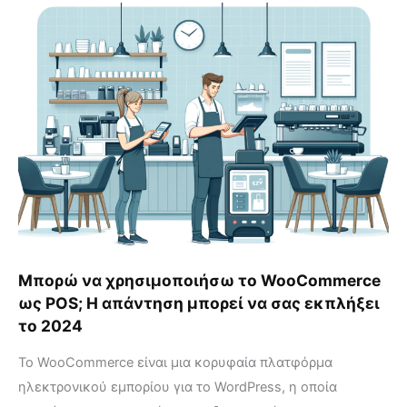
Μπορώ
να
χρησιμοποιήσω
το
WooCommerce
ως
POS;
Η
απάντηση
μπορεί
να
σας
εκπλήξει
Μπορώ να χρησιμοποιήσω το WooCommerce
το
ως POS; Η απάντηση μπορεί να σας εκπλήξει
2024
το 2024
Το WooCommerce είναι μια κορυφαία πλατφόρμα
ηλεκτρονικού εμπορίου για το WordPress, η οποία