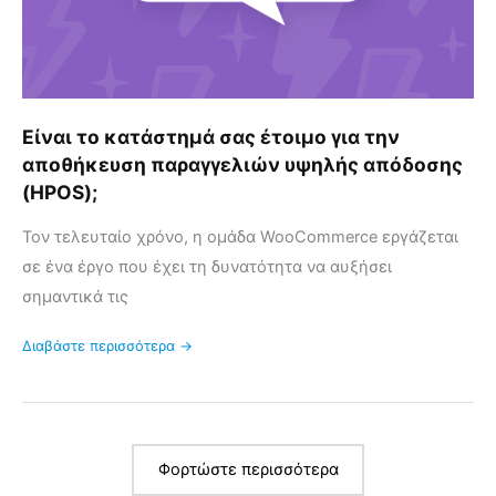
παραγγελιών
υψηλής
απόδοσης
(HPOS);
Είναι το κατάστημά σας έτοιμο για την
αποθήκευση παραγγελιών υψηλής απόδοσης
(HPOS);
Τον τελευταίο χρόνο, η ομάδα WooCommerce εργάζεται
σε ένα έργο που έχει τη δυνατότητα να αυξήσει
σημαντικά τις
Διαβάστε περισσότερα →
Φορτώστε περισσότερα