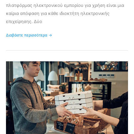
πλατφόρμας ηλεκτρονικού εμπορίου για χρήση είναι μια
καίρια απόφαση για κάθε ιδιοκτήτη ηλεκτρονικής
επιχείρησης. Δύο
Διαβάστε περισσότερα →
Πώς
να
δημιουργήσετε
ένα
σύστημα
παραγγελιών
εστιατορίου
για
online
και
εσωτερικές