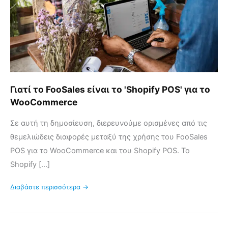
POS'
για
το
WooCommerce
Γιατί το FooSales είναι το 'Shopify POS' για το
WooCommerce
Σε αυτή τη δημοσίευση, διερευνούμε ορισμένες από τις
θεμελιώδεις διαφορές μεταξύ της χρήσης του FooSales
POS για το WooCommerce και του Shopify POS. Το
Shopify [...]
Διαβάστε περισσότερα →