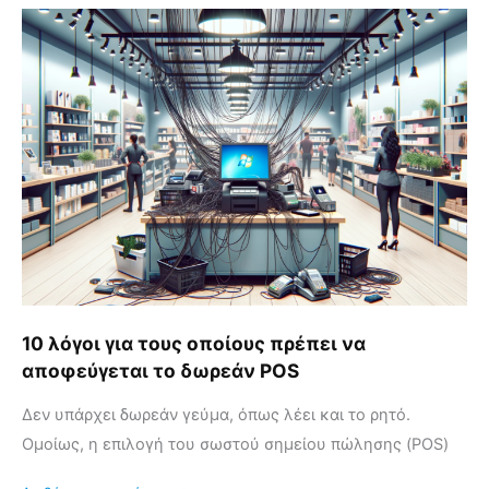
10
λόγοι
για
τους
οποίους
πρέπει
να
αποφεύγεται
το
δωρεάν
POS
10 λόγοι για τους οποίους πρέπει να
αποφεύγεται το δωρεάν POS
Δεν υπάρχει δωρεάν γεύμα, όπως λέει και το ρητό.
Ομοίως, η επιλογή του σωστού σημείου πώλησης (POS)