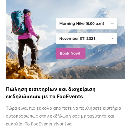
Πώληση
εισιτηρίων
και
διαχείριση
εκδηλώσεων
με
το
FooEvents
Πώληση εισιτηρίων και διαχείριση
εκδηλώσεων με το FooEvents
Τώρα είναι πιο εύκολο από ποτέ να πουλήσετε εισιτήρια
αυτοπροσώπως στην εκδήλωσή σας με ταχύτητα και
ευκολία! Το FooEvents είναι ένα