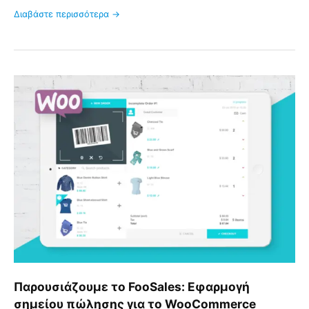
Διαβάστε περισσότερα →
Παρουσιάζουμε
το
FooSales:
Εφαρμογή
σημείου
πώλησης
για
το
WooCommerce
Παρουσιάζουμε το FooSales: Εφαρμογή
σημείου πώλησης για το WooCommerce