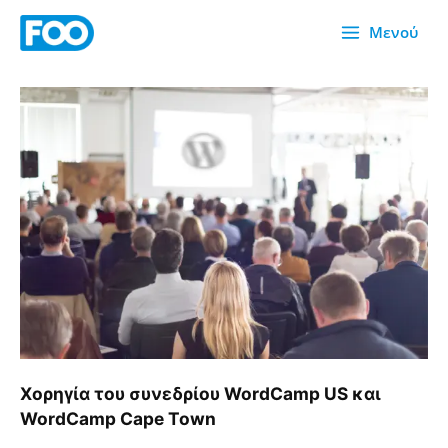
Μετάβαση
Μενού
στο
περιεχόμενο
Χορηγία
του
συνεδρίου
WordCamp
US
και
WordCamp
Cape
Town
Χορηγία του συνεδρίου WordCamp US και
WordCamp Cape Town