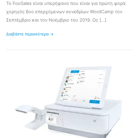
Το FooSales είναι υπερήφανο που είναι για πρώτη φορά
χορηγός δύο επερχόμενων συνεδρίων WordCamp τον
Σεπτέμβριο και τον Νοέμβριο του 2019. Ως [...]
Διαβάστε περισσότερα →
Το
FooSales
είναι
τώρα
συμβατό
με
το
υλικό
Star
mPOP™