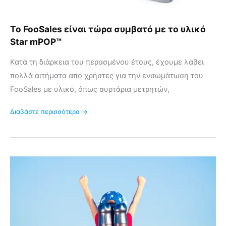
Το FooSales είναι τώρα συμβατό με το υλικό
Star mPOP™
Κατά τη διάρκεια του περασμένου έτους, έχουμε λάβει
πολλά αιτήματα από χρήστες για την ενσωμάτωση του
FooSales με υλικό, όπως συρτάρια μετρητών,
Διαβάστε περισσότερα →
Επιταχύνετε
τον
ιστότοπό
σας
WooCommerce
με