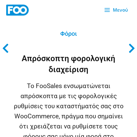
Μετάβαση
Μενού
στο
περιεχόμενο
Φόροι
Απρόσκοπτη φορολογική
διαχείριση
Το FooSales ενσωματώνεται
απρόσκοπτα με τις φορολογικές
ρυθμίσεις του καταστήματός σας στο
WooCommerce, πράγμα που σημαίνει
ότι χρειάζεται να ρυθμίσετε τους
φόρους σας μόνο μία φορά στο