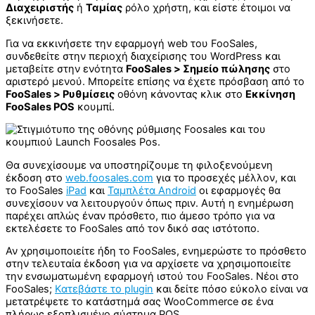
Διαχειριστής
ή
Ταμίας
ρόλο χρήστη, και είστε έτοιμοι να
ξεκινήσετε.
Για να εκκινήσετε την εφαρμογή web του FooSales,
συνδεθείτε στην περιοχή διαχείρισης του WordPress και
μεταβείτε στην ενότητα
FooSales > Σημείο πώλησης
στο
αριστερό μενού. Μπορείτε επίσης να έχετε πρόσβαση από το
FooSales > Ρυθμίσεις
οθόνη κάνοντας κλικ στο
Εκκίνηση
FooSales POS
κουμπί.
Θα συνεχίσουμε να υποστηρίζουμε τη φιλοξενούμενη
έκδοση στο
web.foosales.com
για το προσεχές μέλλον, και
το FooSales
iPad
και
Ταμπλέτα Android
οι εφαρμογές θα
συνεχίσουν να λειτουργούν όπως πριν. Αυτή η ενημέρωση
παρέχει απλώς έναν πρόσθετο, πιο άμεσο τρόπο για να
εκτελέσετε το FooSales από τον δικό σας ιστότοπο.
Αν χρησιμοποιείτε ήδη το FooSales, ενημερώστε το πρόσθετο
στην τελευταία έκδοση για να αρχίσετε να χρησιμοποιείτε
την ενσωματωμένη εφαρμογή ιστού του FooSales. Νέοι στο
FooSales;
Κατεβάστε το plugin
και δείτε πόσο εύκολο είναι να
μετατρέψετε το κατάστημά σας WooCommerce σε ένα
πλήρως εξοπλισμένο σύστημα POS.