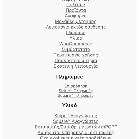
Πελάτες
Προϊόντα
Αναφορές
Μονάδες μέτρησης
Λειτουργία εκτός σύνδεσης
Γλώσσες
Υλικό
WooCommerce
Συμβατότητα
Περιπτώσεις χρήσης
Πουλήστε εισιτήρια
Σκοτεινή λειτουργία
Πληρωμές
Επισκόπηση
Stripe™ Πληρωμές
Square™ Πληρωμές
Υλικό
Stripe™ Αναγνώστες
Square™ Αναγνώστες
Εκτυπωτής/Συρτάρι μετρητών mPOP™
Ασύρματοι επιτραπέζιοι εκτυπωτές
Θερμικοί εκτυπωτές αποδείξεων