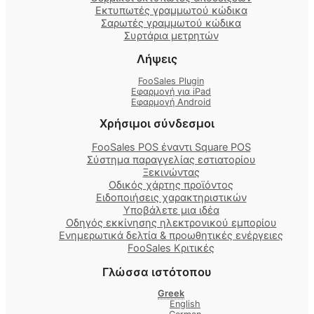
Εκτυπωτές γραμμωτού κώδικα
Σαρωτές γραμμωτού κώδικα
Συρτάρια μετρητών
Λήψεις
FooSales Plugin
Εφαρμογή για iPad
Εφαρμογή Android
Χρήσιμοι σύνδεσμοι
FooSales POS έναντι Square POS
Σύστημα παραγγελίας εστιατορίου
Ξεκινώντας
Οδικός χάρτης προϊόντος
Ειδοποιήσεις χαρακτηριστικών
Υποβάλετε μια ιδέα
Οδηγός εκκίνησης ηλεκτρονικού εμπορίου
Ενημερωτικά δελτία & προωθητικές ενέργειες
FooSales Κριτικές
Γλώσσα ιστότοπου
Greek
English