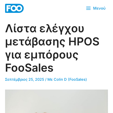
Μετάβαση
Μενού
στο
περιεχόμενο
Λίστα ελέγχου
μετάβασης HPOS
για εμπόρους
FooSales
Σεπτέμβριος 25, 2025
/ Με
Colin D (FooSales)