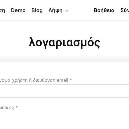
ση
Demo
Blog
Λήψη
Βοήθεια
Σύ
λογαριασμός
Απαιτείται
Απαιτείται
νομα χρήστη ή διεύθυνση email
*
ωδικός
*