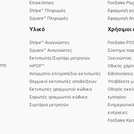
Επισκόπηση
FooSales Plu
Stripe™ Πληρωμές
Εφαρμογή για
Square™ Πληρωμές
Εφαρμογή An
Υλικό
Χρήσιμοι
Stripe™ Αναγνώστες
FooSales PO
Square™ Αναγνώστες
Σύστημα παρ
Εκτυπωτής/Συρτάρι μετρητών
Ξεκινώντας
σης
mPOP™
Οδικός χάρτ
Ασύρματοι επιτραπέζιοι εκτυπωτές
Ειδοποιήσει
Θερμικοί εκτυπωτές αποδείξεων
Υποβάλετε μ
Εκτυπωτές γραμμωτού κώδικα
Οδηγός εκκί
Σαρωτές γραμμωτού κώδικα
εμπορίου
Συρτάρια μετρητών
Ενημερωτικά
ενέργειες
FooSales Κρι