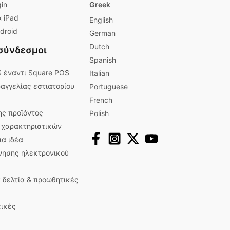
gin
Greek
 iPad
English
droid
German
Dutch
 σύνδεσμοι
Spanish
S έναντι Square POS
Italian
αγγελίας εστιατορίου
Portuguese
French
ης προϊόντος
Polish
ς χαρακτηριστικών
ια ιδέα
νησης ηλεκτρονικού
 δελτία & προωθητικές
τικές