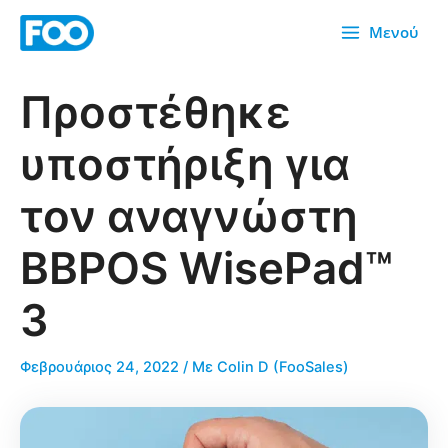
Μετάβαση
Μενού
στο
περιεχόμενο
Προστέθηκε
υποστήριξη για
τον αναγνώστη
BBPOS WisePad™
3
Φεβρουάριος 24, 2022
/ Με
Colin D (FooSales)