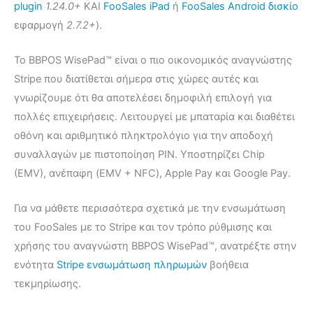
plugin
1.24.0+
ΚΑΙ
FooSales iPad
ή
FooSales Android δισκίο
εφαρμογή
2.7.2+
).
Το BBPOS WisePad™ είναι ο πιο οικονομικός αναγνώστης
Stripe που διατίθεται σήμερα στις χώρες αυτές και
γνωρίζουμε ότι θα αποτελέσει δημοφιλή επιλογή για
πολλές επιχειρήσεις. Λειτουργεί με μπαταρία και διαθέτει
οθόνη και αριθμητικό πληκτρολόγιο για την αποδοχή
συναλλαγών με πιστοποίηση PIN. Υποστηρίζει Chip
(EMV), ανέπαφη (EMV + NFC), Apple Pay και Google Pay.
Για να μάθετε περισσότερα σχετικά με την ενσωμάτωση
του FooSales με το Stripe και τον τρόπο ρύθμισης και
χρήσης του αναγνώστη BBPOS WisePad™, ανατρέξτε στην
ενότητα
Stripe ενσωμάτωση πληρωμών
βοήθεια
τεκμηρίωσης.