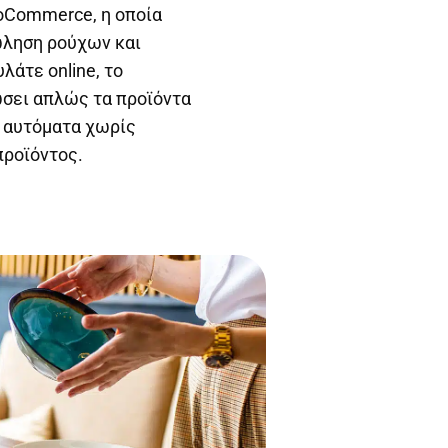
oCommerce, η οποία
πώληση ρούχων και
λάτε online, το
σει απλώς τα προϊόντα
ς αυτόματα χωρίς
προϊόντος.