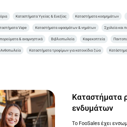
όρια
Καταστήματα Υγείας & Ευεξίας
Καταστήματα κοσμημάτων
ταστήματα Vape
Καταστήματα υφασμάτων & νημάτων
Σχολεία και 
πορεύματα & αναμνηστικά
Βιβλιοπωλεία
Καφεκοπτεία
Παντοπ
Ανθοπωλεία
Καταστήματα τροφίμων για κατοικίδια ζώα
Κατάστημα
Καταστήματα 
ενδυμάτων
Το FooSales έχει ενσω