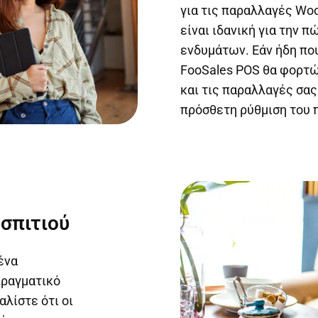
για τις παραλλαγές Wo
είναι ιδανική για την 
ενδυμάτων. Εάν ήδη που
FooSales POS θα φορτώ
και τις παραλλαγές σα
πρόσθετη ρύθμιση του 
σπιτιού
ένα
ραγματικό
αλίστε ότι οι