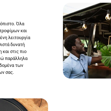
ιόπιστο. Όλα
 τροφίμων και
ένη λειτουργία
θιστά δυνατή
 και στις πιο
νώ παράλληλα
εδομένα των
ων σας.