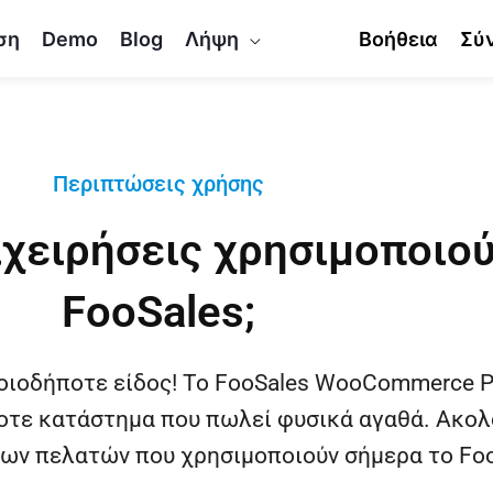
ση
Demo
Blog
Λήψη
Βοήθεια
Σύ
Περιπτώσεις χρήσης
ιχειρήσεις χρησιμοποιού
FooSales;
ποιοδήποτε είδος! Το FooSales WooCommerce P
οτε κατάστημα που πωλεί φυσικά αγαθά. Ακολ
ων πελατών που χρησιμοποιούν σήμερα το Foo