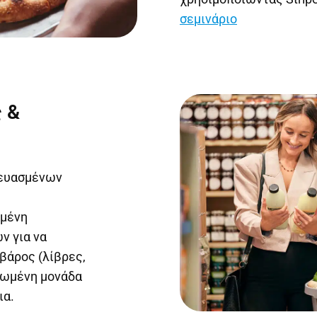
σεμινάριο
 &
κευασμένων
ωμένη
ν για να
βάρος (λίβρες,
ονωμένη μονάδα
ια.