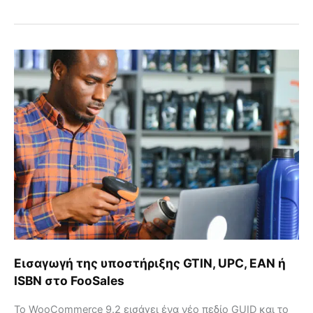
Εισαγωγή
της
υποστήριξης
GTIN,
UPC,
EAN
ή
ISBN
στο
FooSales
Εισαγωγή της υποστήριξης GTIN, UPC, EAN ή
ISBN στο FooSales
Το WooCommerce 9.2 εισάγει ένα νέο πεδίο GUID και το