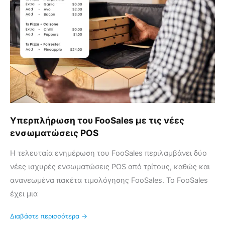
με
τις
νέες
ενσωματώσεις
POS
Υπερπλήρωση του FooSales με τις νέες
ενσωματώσεις POS
Η τελευταία ενημέρωση του FooSales περιλαμβάνει δύο
νέες ισχυρές ενσωματώσεις POS από τρίτους, καθώς και
ανανεωμένα πακέτα τιμολόγησης FooSales. Το FooSales
έχει μια
Διαβάστε περισσότερα →