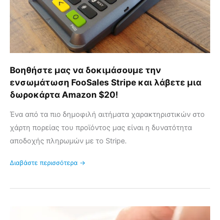
Stripe
και
λάβετε
μια
δωροκάρτα
Amazon
Βοηθήστε μας να δοκιμάσουμε την
$20!
ενσωμάτωση FooSales Stripe και λάβετε μια
δωροκάρτα Amazon $20!
Ένα από τα πιο δημοφιλή αιτήματα χαρακτηριστικών στο
χάρτη πορείας του προϊόντος μας είναι η δυνατότητα
αποδοχής πληρωμών με το Stripe.
Διαβάστε περισσότερα →
Διαχείριση