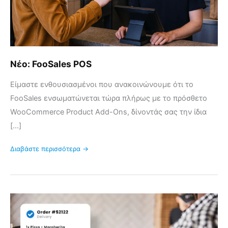
Νέο: FooSales POS
Είμαστε ενθουσιασμένοι που ανακοινώνουμε ότι το
FooSales ενσωματώνεται τώρα πλήρως με το πρόσθετο
WooCommerce Product Add-Ons, δίνοντάς σας την ίδια
[...]
Διαβάστε περισσότερα →
Υπερπλήρωση
του
FooSales