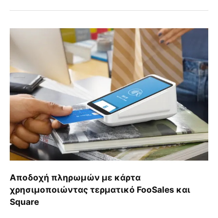
Αποδοχή
πληρωμών
με
κάρτα
χρησιμοποιώντας
τερματικό
FooSales
και
Square
Αποδοχή πληρωμών με κάρτα
χρησιμοποιώντας τερματικό FooSales και
Square