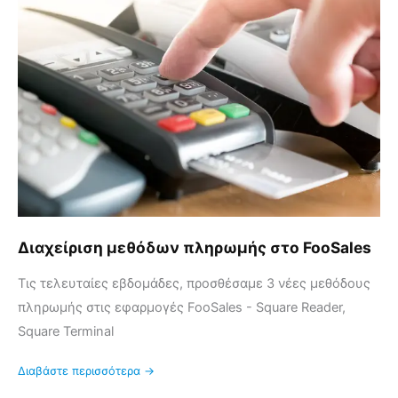
μεθόδων
πληρωμής
στο
FooSales
Διαχείριση μεθόδων πληρωμής στο FooSales
Τις τελευταίες εβδομάδες, προσθέσαμε 3 νέες μεθόδους
πληρωμής στις εφαρμογές FooSales - Square Reader,
Square Terminal
Διαβάστε περισσότερα →