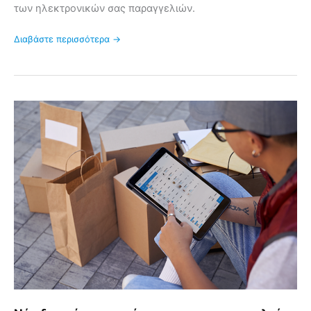
των ηλεκτρονικών σας παραγγελιών.
Διαβάστε περισσότερα →
Νέα
διαχείριση
κατάστασης
και
παραγγελιών
POS