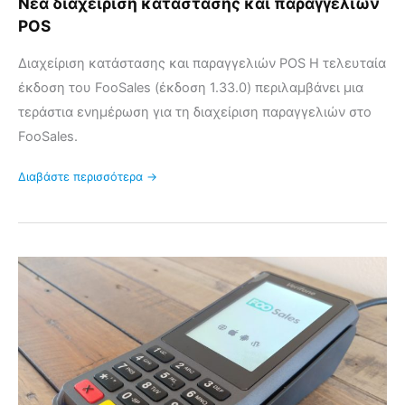
Νέα διαχείριση κατάστασης και παραγγελιών
POS
Διαχείριση κατάστασης και παραγγελιών POS Η τελευταία
έκδοση του FooSales (έκδοση 1.33.0) περιλαμβάνει μια
τεράστια ενημέρωση για τη διαχείριση παραγγελιών στο
FooSales.
Διαβάστε περισσότερα →
Βοηθήστε
μας
να
δοκιμάσουμε
την
ενσωμάτωση
FooSales