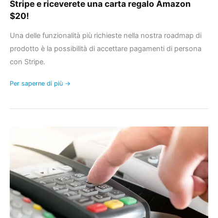
Stripe e riceverete una carta regalo Amazon
$20!
Una delle funzionalità più richieste nella nostra roadmap di
prodotto è la possibilità di accettare pagamenti di persona
con Stripe.
Per saperne di più →
Gestire
i
metodi
di
pagamento
in
FooSales