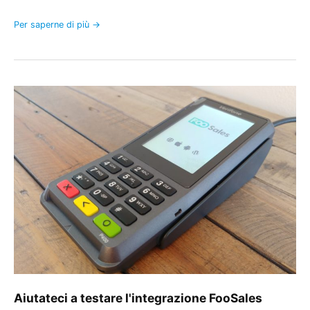
Per saperne di più →
Aiutateci
a
testare
l'integrazione
FooSales
Stripe
e
riceverete
una
carta
regalo
Amazon
$20!
Aiutateci a testare l'integrazione FooSales