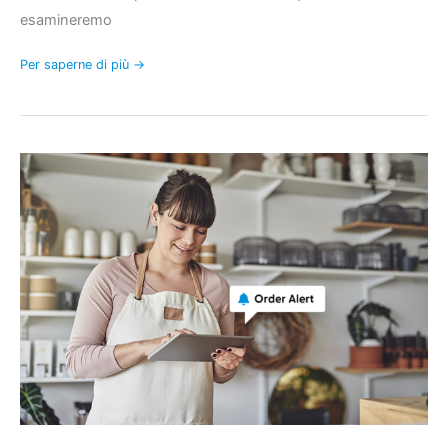
esamineremo
Per saperne di più →
Introduzione
degli
avvisi
sugli
ordini
FooSales