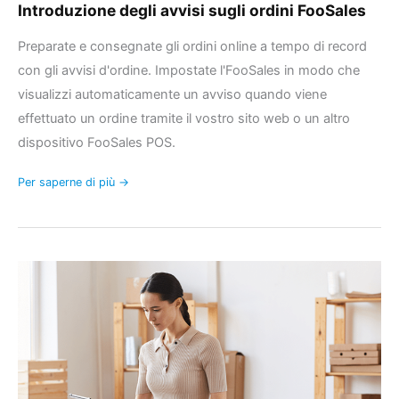
Introduzione degli avvisi sugli ordini FooSales
Preparate e consegnate gli ordini online a tempo di record
con gli avvisi d'ordine. Impostate l'FooSales in modo che
visualizzi automaticamente un avviso quando viene
effettuato un ordine tramite il vostro sito web o un altro
dispositivo FooSales POS.
Per saperne di più →
Visualizzare
le
note
dell'ordine,
i
dettagli
di