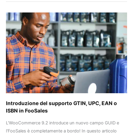
Introduzione
del
supporto
GTIN,
UPC,
EAN
o
ISBN
in
FooSales
Introduzione del supporto GTIN, UPC, EAN o
ISBN in FooSales
L'WooCommerce 9.2 introduce un nuovo campo GUID e
l'FooSales è completamente a bordo! In questo articolo