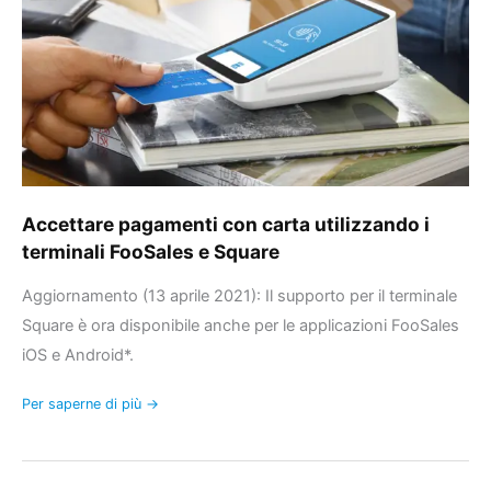
utilizzando
i
terminali
FooSales
e
Square
Accettare pagamenti con carta utilizzando i
terminali FooSales e Square
Aggiornamento (13 aprile 2021): Il supporto per il terminale
Square è ora disponibile anche per le applicazioni FooSales
iOS e Android*.
Per saperne di più →