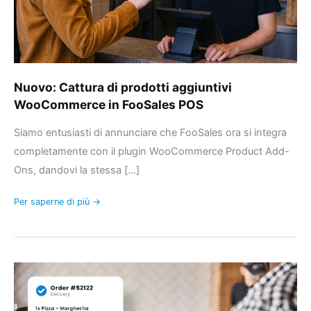
POS
Nuovo: Cattura di prodotti aggiuntivi
WooCommerce in FooSales POS
Siamo entusiasti di annunciare che FooSales ora si integra
completamente con il plugin WooCommerce Product Add-
Ons, dandovi la stessa [...]
Per saperne di più →
Potenziate
l'FooSales
con