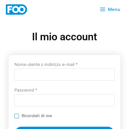
Vai
Menu
al
contenuto
Il mio account
Richiesto
Richiesto
Nome utente o indirizzo e-mail
*
Password
*
Ricordati di me