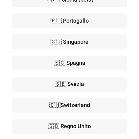
🇵🇹 Portogallo
🇸🇬 Singapore
🇪🇸 Spagna
🇸🇪 Svezia
🇨🇭Switzerland
🇬🇧 Regno Unito