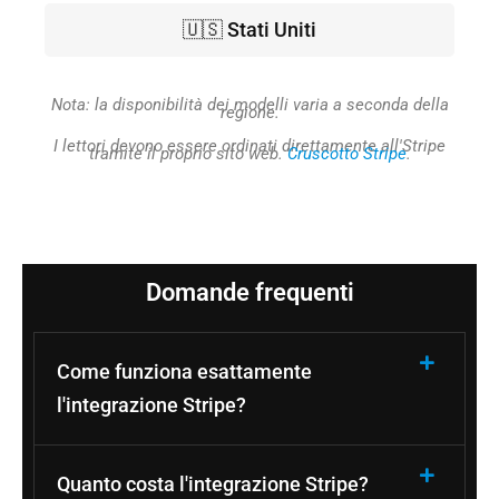
🇺🇸 Stati Uniti
Nota: la disponibilità dei modelli varia a seconda della
regione.
I lettori devono essere ordinati direttamente all'Stripe
tramite il proprio sito web.
Cruscotto Stripe
.
Domande frequenti
Come funziona esattamente
l'integrazione Stripe?
Quanto costa l'integrazione Stripe?