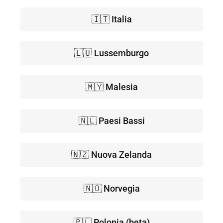
🇮🇹 Italia
🇱🇺 Lussemburgo
🇲🇾 Malesia
🇳🇱 Paesi Bassi
🇳🇿 Nuova Zelanda
🇳🇴 Norvegia
🇵🇱 Polonia (beta)