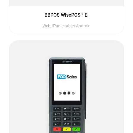
BBPOS WisePOS™ E,
Web
, iPad e tablet Android