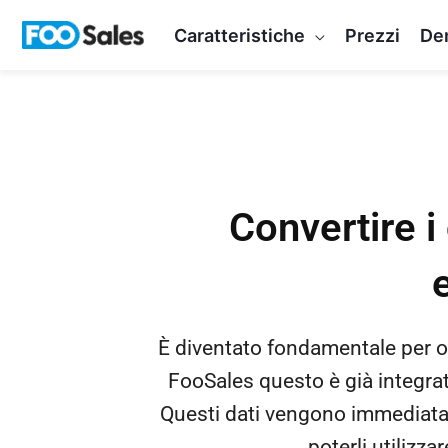
Vai
Caratteristiche
Prezzi
De
al
contenuto
Convertire i 
È diventato fondamentale per o
FooSales questo è già integrato
Questi dati vengono immediat
poterli utilizzar