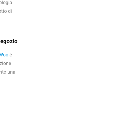
ologia
tto di
 negozio
eWoo
è
azione
unto una