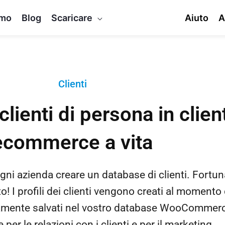
mo
Blog
Scaricare
Aiuto
A
Clienti
clienti di persona in client
ecommerce a vita
gni azienda creare un database di clienti. Fortu
! I profili dei clienti vengono creati al momento 
amente salvati nel vostro database WooCommerc
e per le relazioni con i clienti e per il marketing.