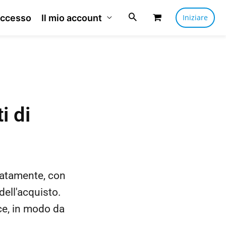
ccesso
Il mio account
Iniziare
i di
natamente, con
dell'acquisto.
e, in modo da