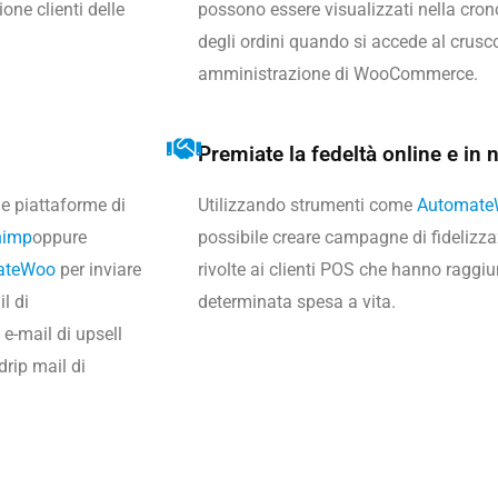
ione clienti delle
possono essere visualizzati nella cron
degli ordini quando si accede al crusco
amministrazione di WooCommerce.
Premiate la fedeltà online e in
lle piattaforme di
Utilizzando strumenti come
Automat
himp
oppure
possibile creare campagne di fidelizz
ateWoo
per inviare
rivolte ai clienti POS che hanno raggi
l di
determinata spesa a vita.
e-mail di upsell
rip mail di