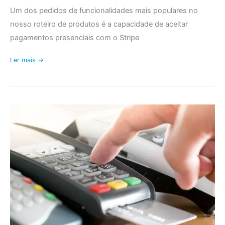
Amazon!
Um dos pedidos de funcionalidades mais populares no
nosso roteiro de produtos é a capacidade de aceitar
pagamentos presenciais com o Stripe
Ler mais →
Gerir
os
métodos
de
pagamento
no
FooSales