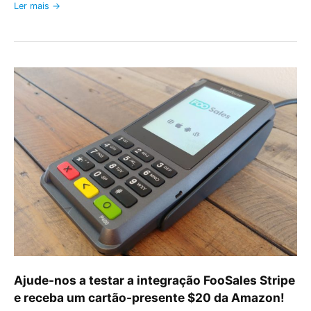
Ler mais →
Ajude-
nos
a
testar
a
integração
FooSales
Stripe
e
receba
um
cartão-
presente
Ajude-nos a testar a integração FooSales Stripe
$20
e receba um cartão-presente $20 da Amazon!
da