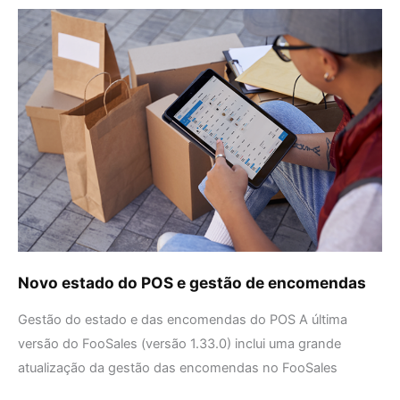
Novo
estado
do
POS
e
gestão
de
encomendas
Novo estado do POS e gestão de encomendas
Gestão do estado e das encomendas do POS A última
versão do FooSales (versão 1.33.0) inclui uma grande
atualização da gestão das encomendas no FooSales