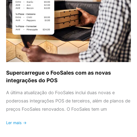
com
as
novas
integrações
do
POS
Supercarregue o FooSales com as novas
integrações do POS
A última atualização do FooSales inclui duas novas e
poderosas integrações POS de terceiros, além de planos de
preços FooSales renovados. O FooSales tem um
Ler mais →