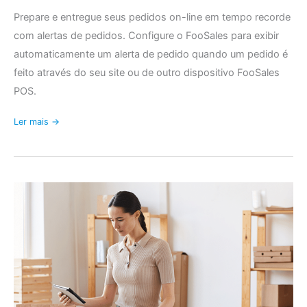
Prepare e entregue seus pedidos on-line em tempo recorde
com alertas de pedidos. Configure o FooSales para exibir
automaticamente um alerta de pedido quando um pedido é
feito através do seu site ou de outro dispositivo FooSales
POS.
Ler mais →
Ver
notas
de
encomenda,
detalhes
de
envio
e