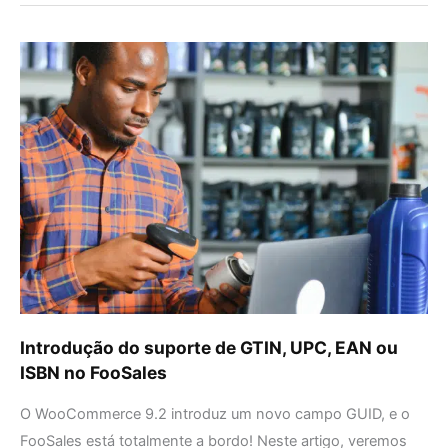
Introdução
do
suporte
de
GTIN,
UPC,
EAN
ou
ISBN
no
FooSales
Introdução do suporte de GTIN, UPC, EAN ou
ISBN no FooSales
O WooCommerce 9.2 introduz um novo campo GUID, e o
FooSales está totalmente a bordo! Neste artigo, veremos