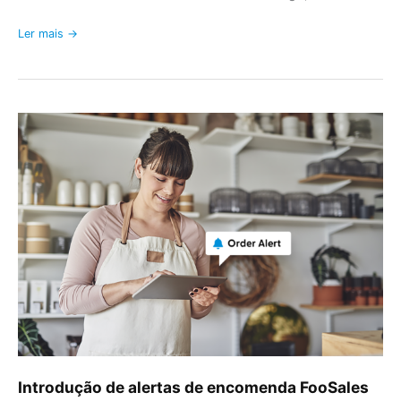
Ler mais →
Introdução
de
alertas
de
encomenda
FooSales
Introdução de alertas de encomenda FooSales