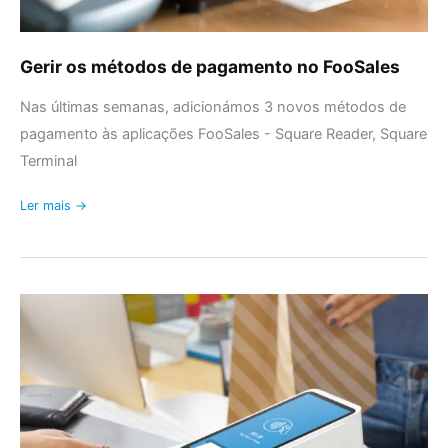
Gerir os métodos de pagamento no FooSales
Nas últimas semanas, adicionámos 3 novos métodos de
pagamento às aplicações FooSales - Square Reader, Square
Terminal
Ler mais →
Aceitar
pagamentos
com
cartão
utilizando
o
terminal