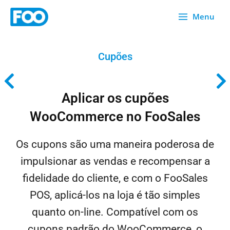
Saltar
Menu
para
o
conteúdo
Cupões
Aplicar os cupões
WooCommerce no FooSales
Os cupons são uma maneira poderosa de
impulsionar as vendas e recompensar a
fidelidade do cliente, e com o FooSales
POS, aplicá-los na loja é tão simples
quanto on-line. Compatível com os
cupons padrão do WooCommerce, o