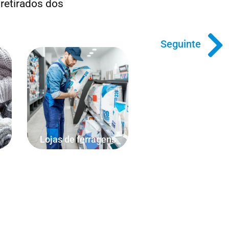
 retirados dos
Seguinte
Venda pelo número de
pregos, comprimento do fio
do
elétrico ou corda, metro
quadrado de pavimento ou
peso dos materiais de
construção.
Lojas de ferragens