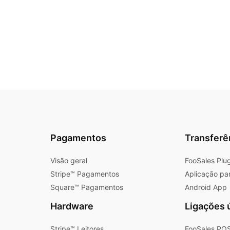
Pagamentos
Transferê
Visão geral
FooSales Plu
Stripe™ Pagamentos
Aplicação pa
Square™ Pagamentos
Android App
Hardware
Ligações 
Stripe™ Leitores
FooSales POS