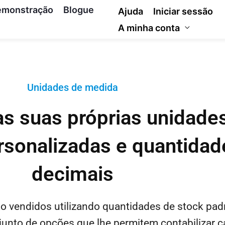
emonstração
Blogue
Ajuda
Iniciar sessão
A minha conta
Unidades de medida
as suas próprias unidade
sonalizadas e quantidad
decimais
 vendidos utilizando quantidades de stock padr
unto de opções que lhe permitem contabilizar c