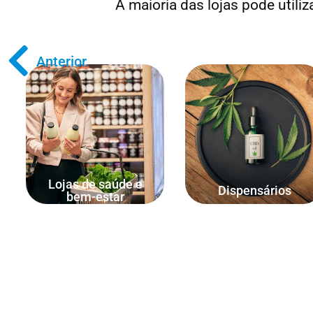
A maioria das lojas pode utili
Anterior
Venda por peso, número de
Vender por peso (gramas,
colheres ou quantidade de
onças, quilogramas, libras,
comprimidos.
etc.)
Lojas de saúde e
Dispensários
bem-estar