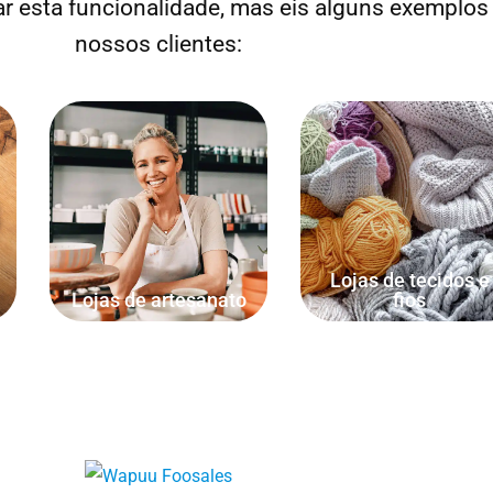
zar esta funcionalidade, mas eis alguns exemplos
nossos clientes:
Venda pelo número de
contas, comprimento do fio,
Vender pelo comprimento 
peso dos materiais ou
tecido ou do fio.
volume do líquido.
Lojas de tecidos e
Lojas de artesanato
fios