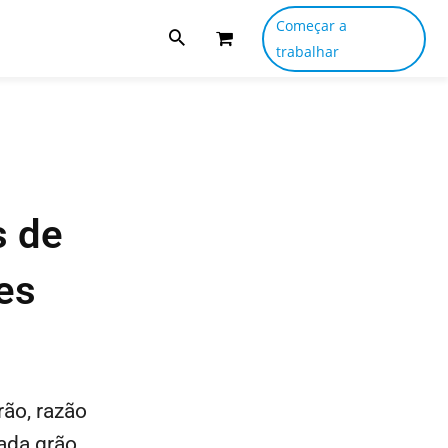
Começar a
trabalhar
s de
es
ão, razão
ada grão,