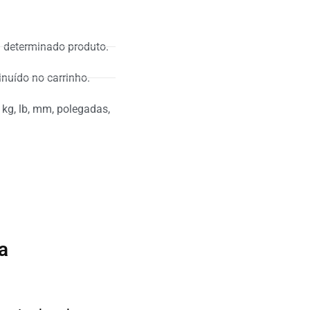
 determinado produto.
nuído no carrinho.
 kg, lb, mm, polegadas,
a