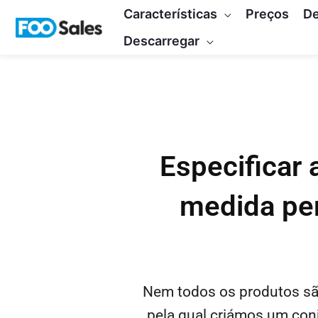
Saltar
Características
Preços
D
para
Descarregar
o
conteúdo
Especificar 
medida per
Nem todos os produtos são
pela qual criámos um conj