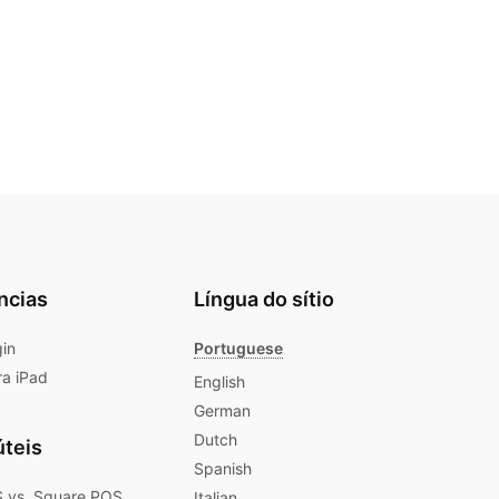
ncias
Língua do sítio
gin
Portuguese
ra iPad
English
German
Dutch
úteis
Spanish
 vs. Square POS
Italian