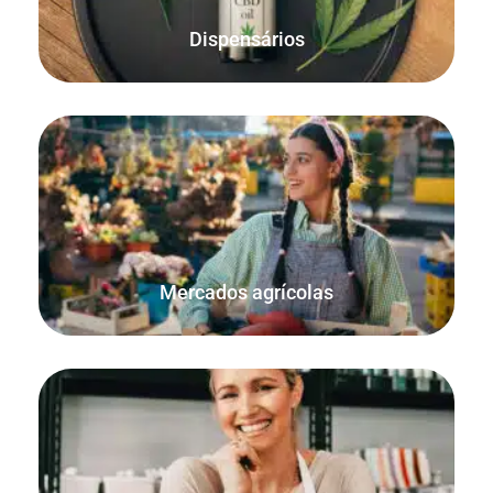
Dispensários
O modo offline FooSales WooCommerce POS garante que
cada encomenda é contabilizada e que as quantidades
em stock são exactas.
Mercados agrícolas
Venda produtos utilizando quantidades decimais e
unidades de medida. Perfeito para vender materiais e