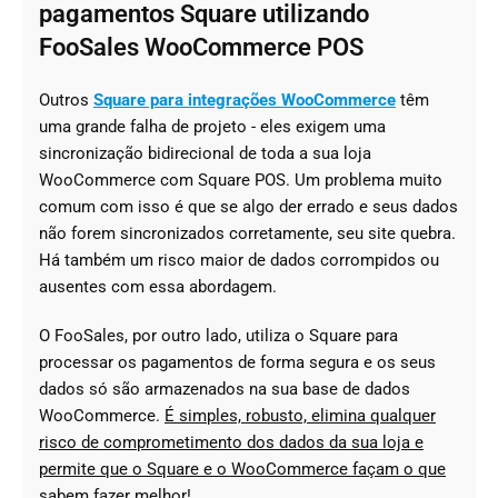
pagamentos Square utilizando
FooSales WooCommerce POS
Outros
Square para integrações WooCommerce
têm
uma grande falha de projeto - eles exigem uma
sincronização bidirecional de toda a sua loja
WooCommerce com Square POS. Um problema muito
comum com isso é que se algo der errado e seus dados
não forem sincronizados corretamente, seu site quebra.
Há também um risco maior de dados corrompidos ou
ausentes com essa abordagem.
O FooSales, por outro lado, utiliza o Square para
processar os pagamentos de forma segura e os seus
dados só são armazenados na sua base de dados
WooCommerce.
É simples, robusto, elimina qualquer
risco de comprometimento dos dados da sua loja e
permite que o Square e o WooCommerce façam o que
sabem fazer melhor!