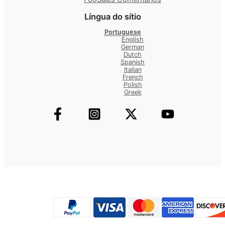
Língua do sítio
Portuguese
English
German
Dutch
Spanish
Italian
French
Polish
Greek