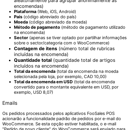
aleatoriamente para agrupar anonimamente as
encomendas)
Plataforma
(Web, iOS, Android)
País
(código abreviado do país)
Moeda
(código abreviado da moeda)
Método de pagamento
(método de pagamento utilizado
na encomenda)
Sector
(apenas se tiver optado por partilhar informações
sobre o sector/categoria com o WooCommerce)
Contagem de itens
(número total de rubricas
incluídas na encomenda)
Quantidade total
(quantidade total de artigos
incluídos na encomenda)
Total da encomenda
(total da encomenda na moeda
selecionada pela loja, por exemplo, CAD 10,00)
Total da encomenda em USD
(total da encomenda
convertido para o montante equivalente em USD, por
exemplo, USD 8,07)
Emails
Os pedidos processados pelos aplicativos FooSales POS
acionarão a funcionalidade padrão de pedidos por e-mail do
WooCommerce. Se esta opção estiver habilitada, o e-mail
"Pedido de novo cliente" do WooCommerce será enviado para