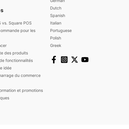
German
Dutch
es
Spanish
 vs. Square POS
Italian
commande pour les
Portuguese
Polish
cer
Greek
ute des produits
 de fonctionnalités
e idée
marrage du commerce
nformation et promotions
iques