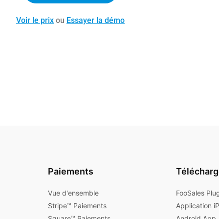
Voir le prix
ou
Essayer la démo
Paiements
Téléchar
Vue d'ensemble
FooSales Plu
Stripe™ Paiements
Application i
Square™ Paiements
Android App