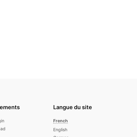
gements
Langue du site
gin
French
Pad
English