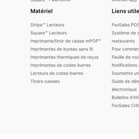
Matériel
Liens util
Stripe™ Lecteurs
FooSales POS
Square™ Lecteurs
Système de 
Imprimante/tiroir de caisse mPOP™
restaurants
Imprimantes de bureau sans fil
Pour commen
Imprimantes thermiques de reçus
Feuille de ro
Imprimantes de codes-barres
Notifications
Lecteurs de codes-barres
Soumettre un
Tiroirs-caisses
Guide de dé
électronique
Bulletins d'i
FooSales Crit