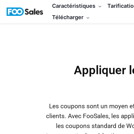
Skip
Caractéristiques
Tarificati
to
Télécharger
content
Appliquer
Les coupons sont un moyen effi
clients. Avec FooSales, les app
les coupons standard de W