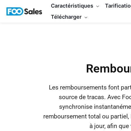
Skip
Caractéristiques
Tarificati
to
Télécharger
content
Rembour
Les remboursements font partie
source de tracas. Avec Fo
synchronise instantanéme
remboursement total ou partiel, 
à jour, afin que