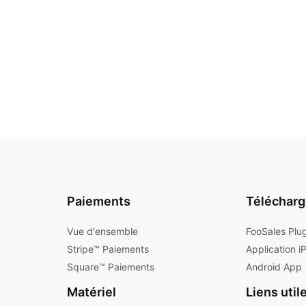
Paiements
Téléchar
Vue d'ensemble
FooSales Plu
Stripe™ Paiements
Application i
Square™ Paiements
Android App
Matériel
Liens util