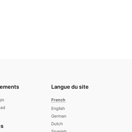
gements
Langue du site
gin
French
Pad
English
German
Dutch
es
Spanish