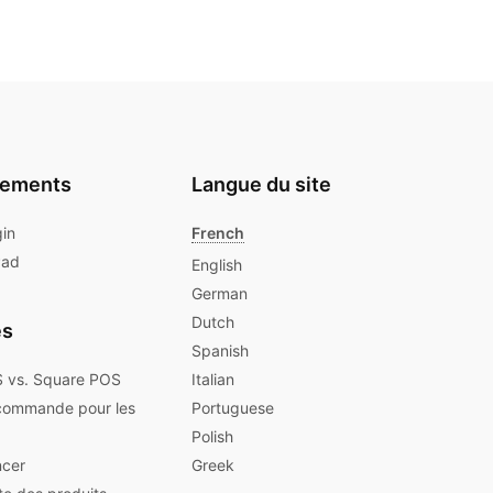
gements
Langue du site
gin
French
Pad
English
German
Dutch
es
Spanish
 vs. Square POS
Italian
commande pour les
Portuguese
Polish
cer
Greek