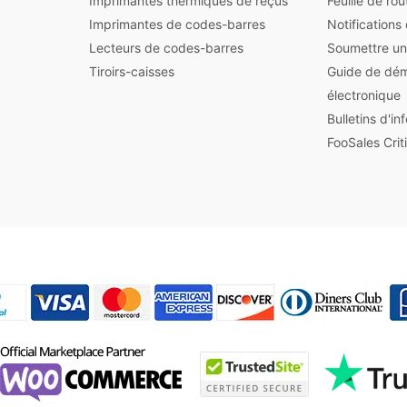
Imprimantes thermiques de reçus
Feuille de ro
Imprimantes de codes-barres
Notifications
Lecteurs de codes-barres
Soumettre un
Tiroirs-caisses
Guide de dé
électronique
Bulletins d'i
FooSales Crit