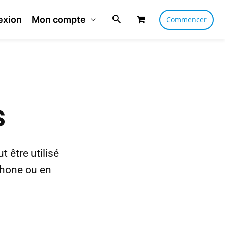
exion
Mon compte
Commencer
s
être utilisé
phone ou en