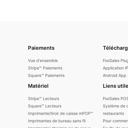
Paiements
Téléchar
Vue d'ensemble
FooSales Plu
Stripe™ Paiements
Application i
Square™ Paiements
Android App
Matériel
Liens util
Stripe™ Lecteurs
FooSales POS
Square™ Lecteurs
Système de 
Imprimante/tiroir de caisse mPOP™
restaurants
Imprimantes de bureau sans fil
Pour commen