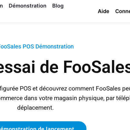
on
Démonstration
Blog
Aide
Conn
FooSales POS Démonstration
'essai de FooSale
igurée POS et découvrez comment FooSales peut 
mmerce dans votre magasin physique, par télé
déplacement.
émonstration de lancement