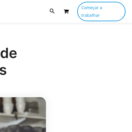
Começar a
trabalhar
 de
s