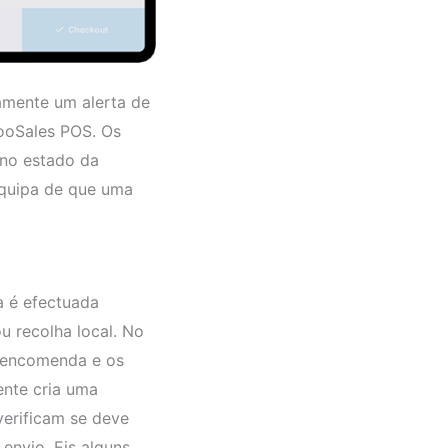
camente um alerta de
FooSales POS. Os
no estado da
equipa de que uma
a é efectuada
u recolha local. No
a encomenda e os
nte cria uma
verificam se deve
nvio. Eis alguns