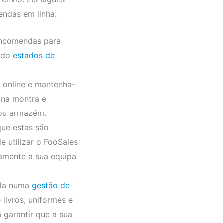
ndas em linha:
encomendas para
ando
estados de
 online e mantenha-
 na montra e
 ou armazém.
que estas são
 utilizar o FooSales
amente a sua equipa
ola numa
gestão de
livros, uniformes e
 garantir que a sua