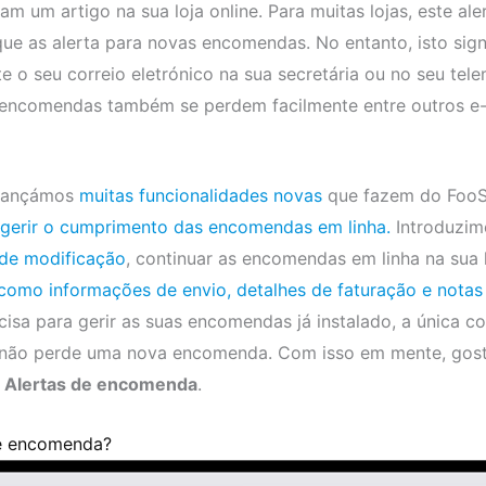
m um artigo na sua loja online. Para muitas lojas, este al
que as alerta para novas encomendas. No entanto, isto sign
te o seu correio eletrónico na sua secretária ou no seu tel
e encomendas também se perdem facilmente entre outros e-m
 lançámos
muitas funcionalidades novas
que fazem do FooS
gerir o cumprimento das encomendas em linha.
Introduzim
 de modificação
, continuar as encomendas em linha na sua 
como informações de envio, detalhes de faturação e nota
sa para gerir as suas encomendas já instalado, a única coi
ue não perde uma nova encomenda. Com isso em mente, gos
 Alertas de encomenda
.
de encomenda?