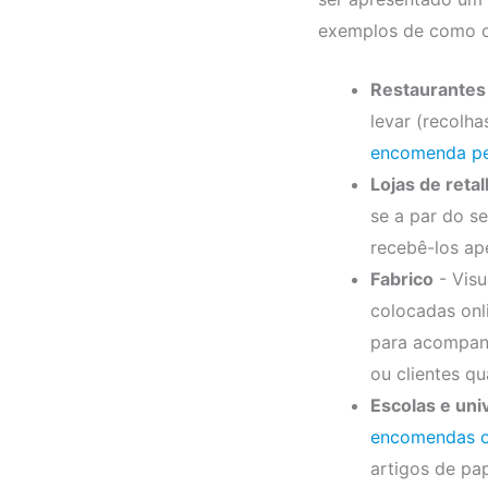
exemplos de como o
Restaurantes
levar (recolh
encomenda pe
Lojas de reta
se a par do s
recebê-los ap
Fabrico
- Visu
colocadas onl
para acompanh
ou clientes q
Escolas e uni
encomendas o
artigos de pap