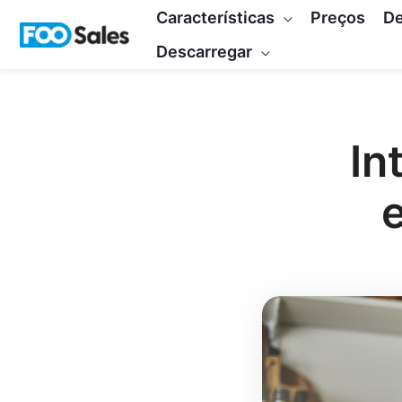
Saltar
Características
Preços
D
para
Descarregar
o
conteúdo
In