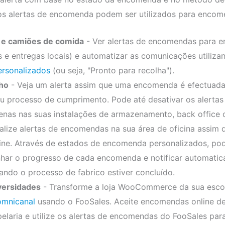
s alertas de encomenda podem ser utilizados para encome
 e camiões de comida
- Ver alertas de encomendas para 
as e entregas locais) e automatizar as comunicações utiliz
rsonalizados
(ou seja, "Pronto para recolha").
lho
- Veja um alerta assim que uma encomenda é efectuada
eu processo de cumprimento. Pode até desativar os alertas
enas nas suas instalações de armazenamento, back office
alize alertas de encomendas na sua área de oficina assim 
ine. Através de estados de encomenda personalizados, pode
ar o progresso de cada encomenda e notificar automatic
uando o processo de fabrico estiver concluído.
versidades
- Transforme a loja WooCommerce da sua esc
mnicanal
usando o FooSales. Aceite encomendas online de 
elaria e utilize os alertas de encomendas do FooSales para