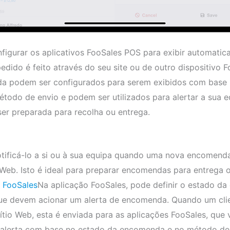
nfigurar os aplicativos FooSales POS para exibir automati
dido é feito através do seu site ou de outro dispositivo 
da podem ser configurados para serem exibidos com base 
odo de envio e podem ser utilizados para alertar a sua 
r preparada para recolha ou entrega.
tificá-lo a si ou à sua equipa quando uma nova encomend
 Web. Isto é ideal para preparar encomendas para entrega o
n FooSales
Na aplicação FooSales, pode definir o estado d
ue devem acionar um alerta de encomenda. Quando um clie
tio Web, esta é enviada para as aplicações FooSales, que 
alerta com base no estado da encomenda e no método de e