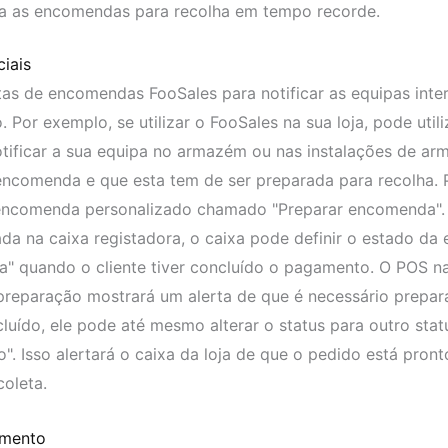
a as encomendas para recolha em tempo recorde.
iais
rtas de encomendas FooSales para notificar as equipas inte
 Por exemplo, se utilizar o FooSales na sua loja, pode utili
tificar a sua equipa no armazém ou nas instalações de a
encomenda e que esta tem de ser preparada para recolha. P
 encomenda personalizado chamado "Preparar encomenda".
a na caixa registadora, o caixa pode definir o estado d
" quando o cliente tiver concluído o pagamento. O POS n
eparação mostrará um alerta de que é necessário prepara
luído, ele pode até mesmo alterar o status para outro stat
. Isso alertará o caixa da loja de que o pedido está pront
coleta.
imento