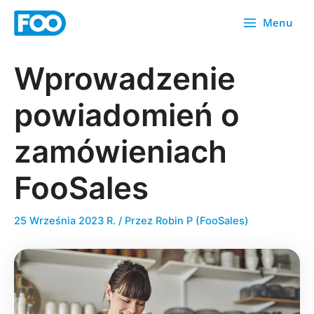
Przejdź
Menu
do
treści
Wprowadzenie
powiadomień o
zamówieniach
FooSales
25 Września 2023 R.
/ Przez
Robin P (FooSales)