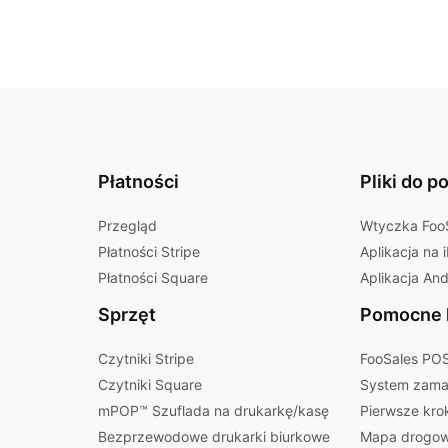
Płatności
Pliki do p
Przegląd
Wtyczka Foo
Płatności Stripe
Aplikacja na 
Płatności Square
Aplikacja And
Sprzęt
Pomocne l
Czytniki Stripe
FooSales POS
Czytniki Square
System zamaw
mPOP™ Szuflada na drukarkę/kasę
Pierwsze kro
Bezprzewodowe drukarki biurkowe
Mapa drogow