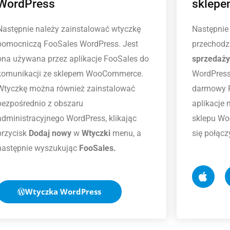
WordPress
sklep
Następnie należy zainstalować wtyczkę
Następnie
pomocniczą FooSales WordPress. Jest
przechod
ona używana przez aplikacje FooSales do
sprzedaży
komunikacji ze sklepem WooCommerce.
WordPress
Wtyczkę można również zainstalować
darmowy 
bezpośrednio z obszaru
aplikacje 
administracyjnego WordPress, klikając
sklepu Wo
przycisk
Dodaj nowy
w
Wtyczki
menu, a
się połącz
następnie wyszukując
FooSales.
Wtyczka WordPress