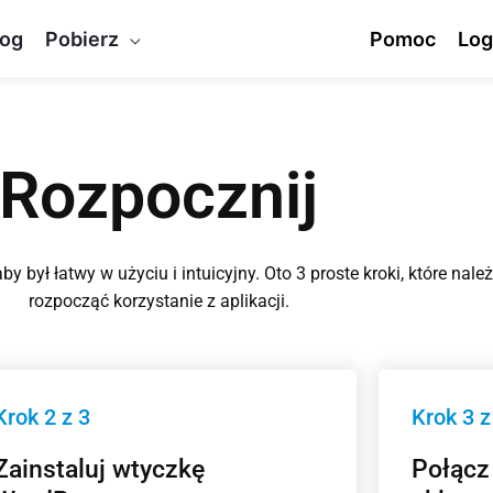
log
Pobierz
Pomoc
Log
Rozpocznij
y był łatwy w użyciu i intuicyjny. Oto 3 proste kroki, które nal
rozpocząć korzystanie z aplikacji.
Krok 2 z 3
Krok 3 z
Zainstaluj wtyczkę
Połącz