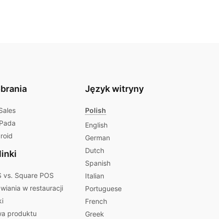
obrania
Język witryny
Sales
Polish
iPada
English
roid
German
Dutch
inki
Spanish
 vs. Square POS
Italian
iania w restauracji
Portuguese
ki
French
a produktu
Greek