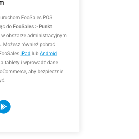
em
 uruchom FooSales POS
ząc do
FooSales
>
Punkt
w obszarze administracyjnym
. Możesz również pobrać
FooSales
iPad
lub
Android
na tablety i wprowadź dane
oCommerce, aby bezpiecznie
yć.