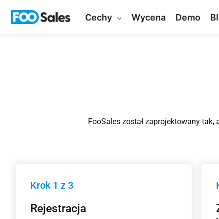
Przejdź
Cechy
Wycena
Demo
B
do
treści
FooSales został zaprojektowany tak, ab
Krok 1 z 3
Rejestracja