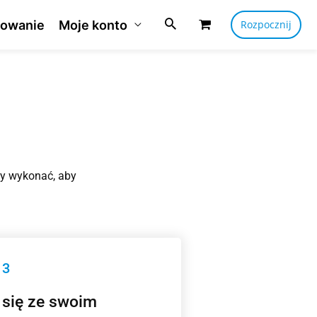
owanie
Moje konto
Rozpocznij
eży wykonać, aby
 3
 się ze swoim