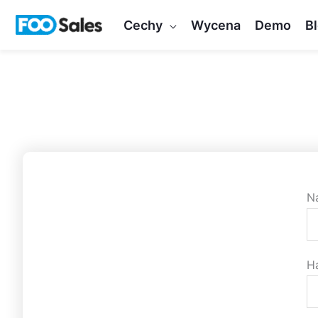
Przejdź
Cechy
Wycena
Demo
B
do
treści
N
H