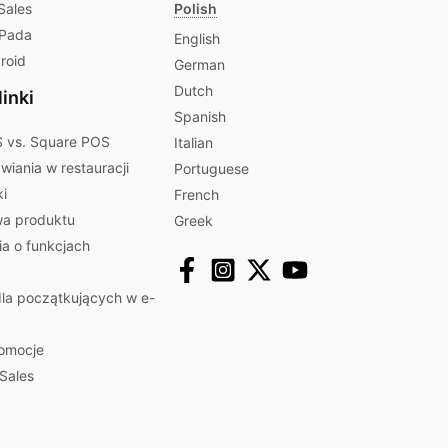
Sales
Polish
iPada
English
roid
German
Dutch
inki
Spanish
 vs. Square POS
Italian
iania w restauracji
Portuguese
ki
French
a produktu
Greek
a o funkcjach
la początkujących w e-
romocje
Sales