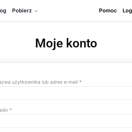
log
Pobierz
Pomoc
Log
Moje konto
Wymagane
Wymagane
azwa użytkownika lub adres e-mail
*
asło
*