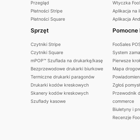
Przegląd
Wtyczka Foo
Płatności Stripe
Aplikacja na 
Płatności Square
Aplikacja And
Sprzęt
Pomocne l
Czytniki Stripe
FooSales POS
Czytniki Square
System zamaw
mPOP™ Szuflada na drukarkę/kasę
Pierwsze kro
Bezprzewodowe drukarki biurkowe
Mapa drogow
Termiczne drukarki paragonów
Powiadomieni
Drukarki kodów kreskowych
Zgłoś pomysł
Skanery kodów kreskowych
Przewodnik d
Szuflady kasowe
commerce
Biuletyny i p
Recenzje Foo