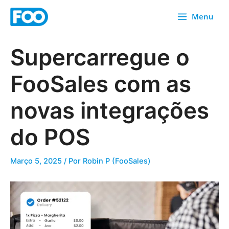
Saltar
Menu
para
o
conteúdo
Supercarregue o
FooSales com as
novas integrações
do POS
Março 5, 2025
/ Por
Robin P (FooSales)