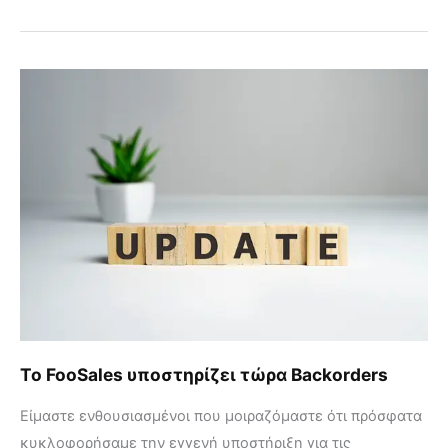
Το
FooSales
υποστηρίζει
τώρα
Backorders
Το FooSales υποστηρίζει τώρα Backorders
Είμαστε ενθουσιασμένοι που μοιραζόμαστε ότι πρόσφατα
κυκλοφορήσαμε την εγγενή υποστήριξη για τις