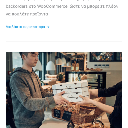
backorders στο WooCommerce, ώστε να μπορείτε πλέον
να πουλάτε προϊόντα
Διαβάστε περισσότερα →
Πώς
να
δημιουργήσετε
ένα
σύστημα
παραγγελιών
εστιατορίου
για
online
και
εσωτερικές
παραγγελίες