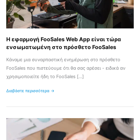
στο
πρόσθετο
FooSales
Η εφαρμογή FooSales Web App είναι τώρα
ενσωματωμένη στο πρόσθετο FooSales
Κάναμε μια συναρπαστική ενημέρωση στο πρόσθετο
FooSales που πιστεύουμε ότι θα σας αρέσει - ειδικά αν
χρησιμοποιείτε ήδη το FooSales [...]
Διαβάστε περισσότερα →
Εισαγωγή
πληρωμών
με