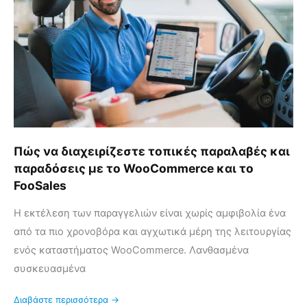
παραλαβές
και
παραδόσεις
με
το
WooCommerce
και
το
FooSales
Πώς να διαχειρίζεστε τοπικές παραλαβές και
παραδόσεις με το WooCommerce και το
FooSales
Η εκτέλεση των παραγγελιών είναι χωρίς αμφιβολία ένα
από τα πιο χρονοβόρα και αγχωτικά μέρη της λειτουργίας
ενός καταστήματος WooCommerce. Λανθασμένα
συσκευασμένα
Διαβάστε περισσότερα →