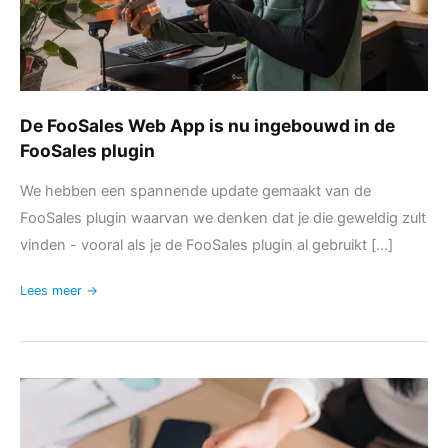
de
FooSales
plugin
De FooSales Web App is nu ingebouwd in de
FooSales plugin
We hebben een spannende update gemaakt van de
FooSales plugin waarvan we denken dat je die geweldig zult
vinden - vooral als je de FooSales plugin al gebruikt [...]
Lees meer →
Introductie
van
gesplitste