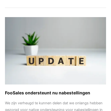
FooSales
ondersteunt
nu
nabestellingen
FooSales ondersteunt nu nabestellingen
We zijn verheugd te kunnen delen dat we onlangs hebben
gezorgd voor native ondersteuning voor nabestellingen in