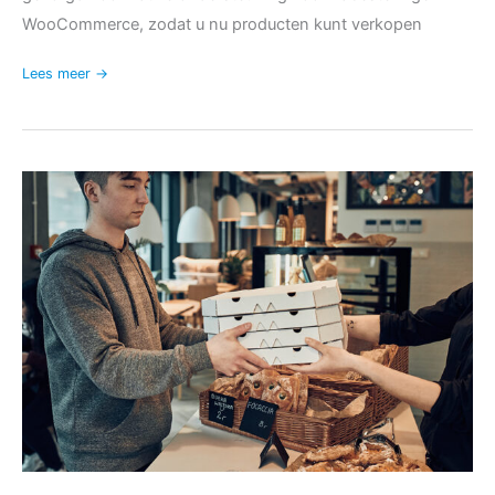
WooCommerce, zodat u nu producten kunt verkopen
Lees meer →
Hoe
maak
je
een
bestelsysteem
voor
restaurants
voor
online
en
interne
bestellingen?