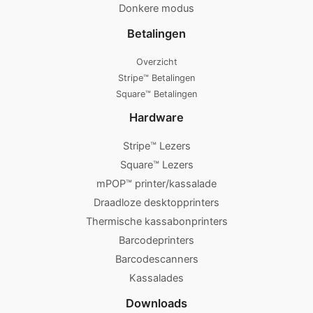
Donkere modus
Betalingen
Overzicht
Stripe™ Betalingen
Square™ Betalingen
Hardware
Stripe™ Lezers
Square™ Lezers
mPOP™ printer/kassalade
Draadloze desktopprinters
Thermische kassabonprinters
Barcodeprinters
Barcodescanners
Kassalades
Downloads