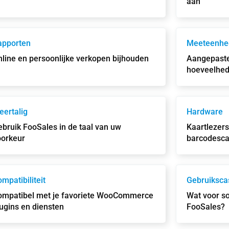
aan
apporten
Meeteenhe
line en persoonlijke verkopen bijhouden
Aangepast
hoeveelhe
eertalig
Hardware
bruik FooSales in de taal van uw
Kaartlezers
oorkeur
barcodesca
mpatibiliteit
Gebruiksca
ompatibel met je favoriete WooCommerce
Wat voor so
ugins en diensten
FooSales?