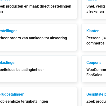
oek producten en maak direct bestellingen
Snel, veili
an
afrekenen
stellingen
Klanten
heer orders van aankoop tot uitvoering
Persoonlijk
commerce 
elastingen
Coupons
oeiteloos belastingbeheer
WooCommer
FooSales
erugbetalingen
Gesplitste 
robleemloze terugbetalingen
Zoek produc