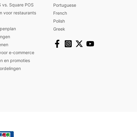
 vs. Square POS
Portuguese
m voor restaurants
French
Polish
ppenplan
Greek
ingen
enen
 voor e-commerce
n en promoties
ordelingen