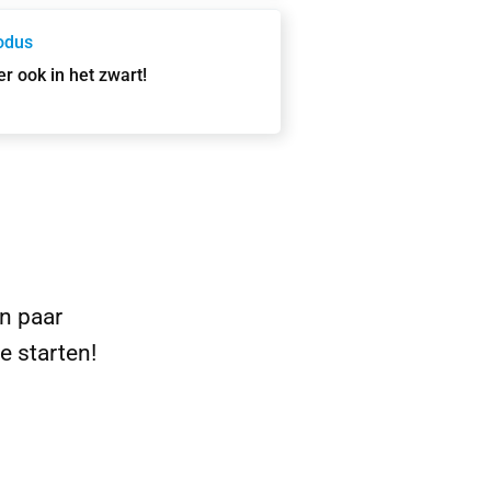
odus
 er ook in het zwart!
en paar
e starten!