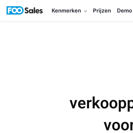
Overslaan
Kenmerken
Prijzen
Demo
naar
inhoud
verkoopp
voo