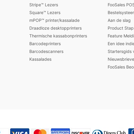
Stripe™ Lezers
FooSales POS
Square™ Lezers
Bestelsystee
mPOP™ printer/kassalade
Aan de slag
Draadloze desktopprinters
Product Sta
Thermische kassabonprinters
Feature Meld
Barcodeprinters
Een idee indi
Barcodescanners
Startersgids
Kassalades
Nieuwsbrieve
FooSales Beo