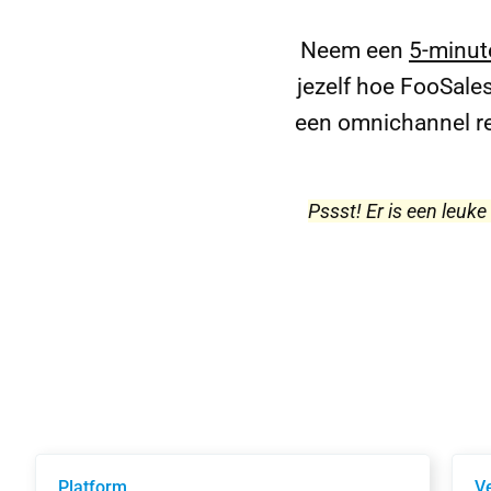
Neem een
5-minut
jezelf hoe FooSal
een omnichannel ret
Pssst! Er is een leuke
Platform
V