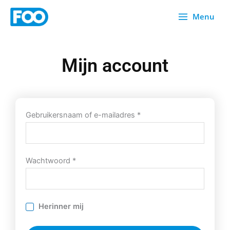
Overslaan
Menu
naar
inhoud
Mijn account
Vereist
Vereist
Gebruikersnaam of e-mailadres
*
Wachtwoord
*
Herinner mij