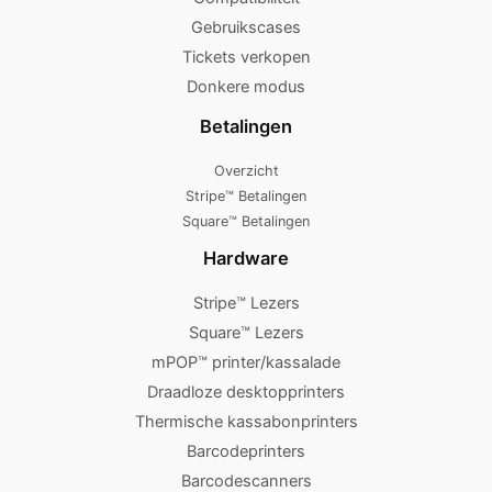
Gebruikscases
Tickets verkopen
Donkere modus
Betalingen
Overzicht
Stripe™ Betalingen
Square™ Betalingen
Hardware
Stripe™ Lezers
Square™ Lezers
mPOP™ printer/kassalade
Draadloze desktopprinters
Thermische kassabonprinters
Barcodeprinters
Barcodescanners