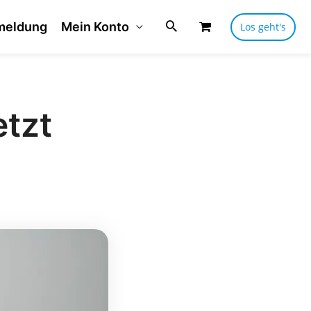
meldung
Mein Konto
Los geht's
etzt