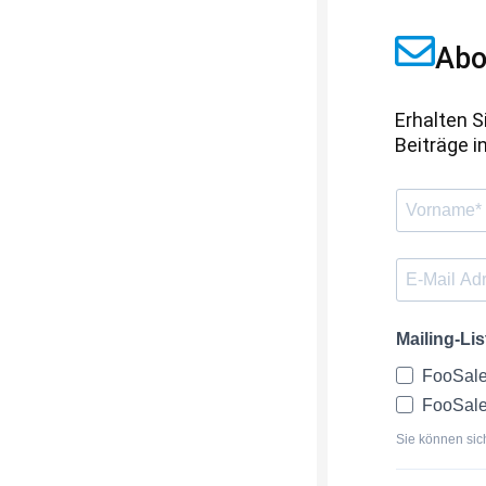
Abo
Erhalten 
Beiträge i
Mailing-Li
FooSale
FooSale
Sie können sic