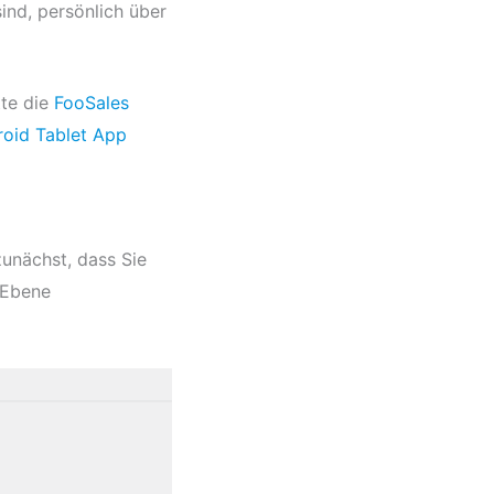
ind, persönlich über
tte die
FooSales
roid Tablet App
zunächst, dass Sie
 Ebene