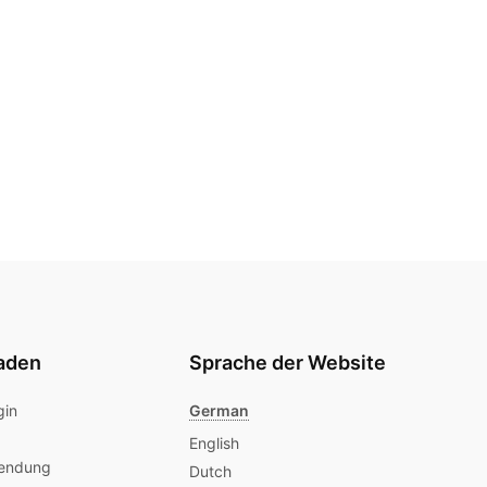
aden
Sprache der Website
gin
German
English
endung
Dutch