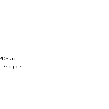
 POS zu
e 7-tägige