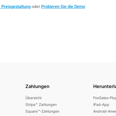
 Preisgestaltung
oder
Probieren Sie die Demo
Zahlungen
Herunterl
Übersicht
FooSales-Plu
Stripe™ Zahlungen
iPad-App
Square™-Zahlungen
Android-Anw