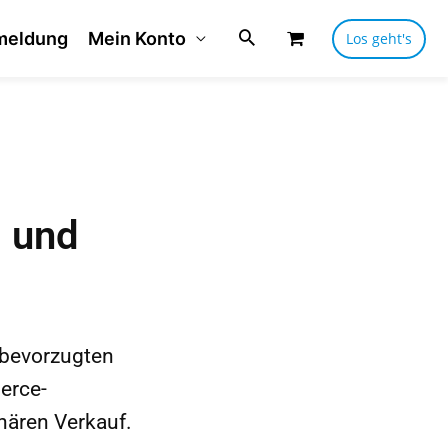
meldung
Mein Konto
Los geht's
™ und
 bevorzugten
erce-
nären Verkauf.