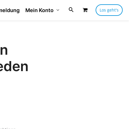
meldung
Mein Konto
Los geht's
in
eden