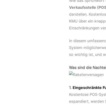
Wie das Sprichwort s
Verkaufsstelle (PO
darstellen. Kostenl
KMU über ein knappe
Einschränkungen ve
In diesem umfassend
System möglicherweis
so wichtig ist, und w
Was sind die Nachte
1.
Eingeschränkte 
Kostenlose POS-Syst
expandiert, werden S