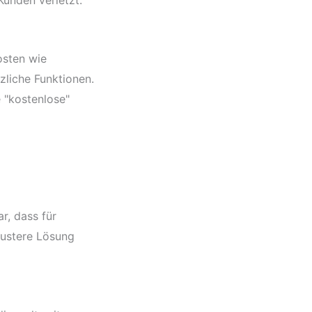
Kunden verletzt.
osten wie
liche Funktionen.
 "kostenlose"
r, dass für
bustere Lösung