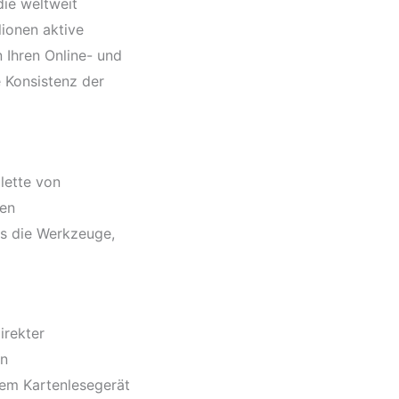
die weltweit
lionen aktive
 Ihren Online- und
 Konsistenz der
lette von
ten
es die Werkzeuge,
irekter
en
nem Kartenlesegerät