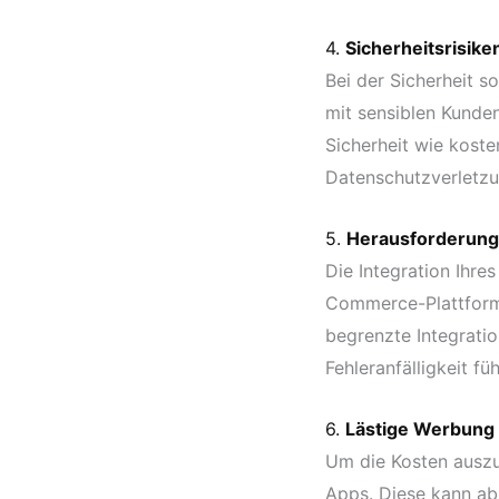
4.
Sicherheitsrisike
Bei der Sicherheit 
mit sensiblen Kunde
Sicherheit wie kost
Datenschutzverletz
5.
Herausforderunge
Die Integration Ihr
Commerce-Plattformen
begrenzte Integrati
Fehleranfälligkeit füh
6.
Lästige Werbung
Um die Kosten auszu
Apps. Diese kann abl