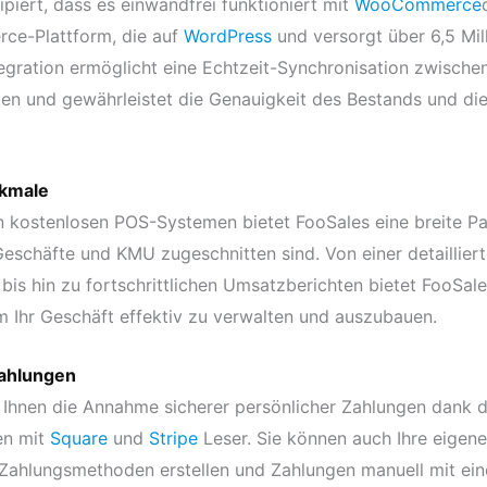
ipiert, dass es einwandfrei funktioniert mit
WooCommerce
ce-Plattform, die auf
WordPress
und versorgt über 6,5 Mil
egration ermöglicht eine Echtzeit-Synchronisation zwischen
en und gewährleistet die Genauigkeit des Bestands und die
kmale
 kostenlosen POS-Systemen bietet FooSales eine breite Pa
Geschäfte und KMU zugeschnitten sind. Von einer detaillier
is hin zu fortschrittlichen Umsatzberichten bietet FooSal
m Ihr Geschäft effektiv zu verwalten und auszubauen.
Zahlungen
 Ihnen die Annahme sicherer persönlicher Zahlungen dank d
en mit
Square
und
Stripe
Leser. Sie können auch Ihre eigen
 Zahlungsmethoden erstellen und Zahlungen manuell mit ei