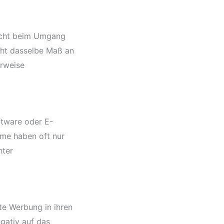
nicht beim Umgang
cht dasselbe Maß an
erweise
ftware oder E-
eme haben oft nur
hter
te Werbung in ihren
gativ auf das