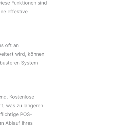
ese Funktionen sind
ine effektive
s oft an
weitert wird, können
obusteren System
end. Kostenlose
t, was zu längeren
flichtige POS-
n Ablauf Ihres