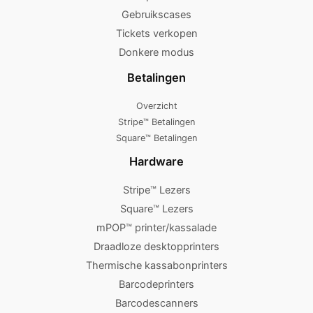
Gebruikscases
Tickets verkopen
Donkere modus
Betalingen
Overzicht
Stripe™ Betalingen
Square™ Betalingen
Hardware
Stripe™ Lezers
Square™ Lezers
mPOP™ printer/kassalade
Draadloze desktopprinters
Thermische kassabonprinters
Barcodeprinters
Barcodescanners