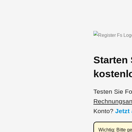
Zum
Inhalt
springen
Starten 
kostenl
Testen Sie F
Rechnungsang
Konto?
Jetzt
Wichtig: Bitte g