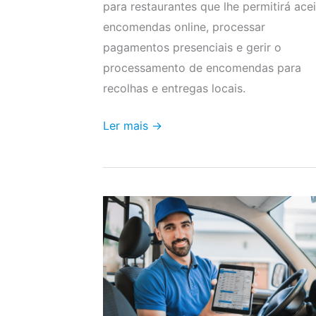
para restaurantes que lhe permitirá acei
encomendas online, processar
pagamentos presenciais e gerir o
processamento de encomendas para
recolhas e entregas locais.
Ler mais →
Como
gerir
as
recolhas
e
entregas