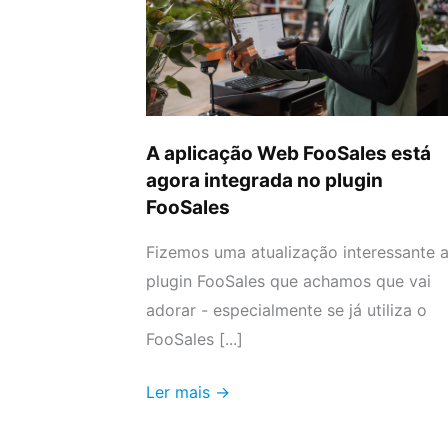
FooSales
está
agora
integrada
no
plugin
A aplicação Web FooSales está
FooSales
agora integrada no plugin
FooSales
Fizemos uma atualização interessante 
plugin FooSales que achamos que vai
adorar - especialmente se já utiliza o
FooSales [...]
Ler mais →