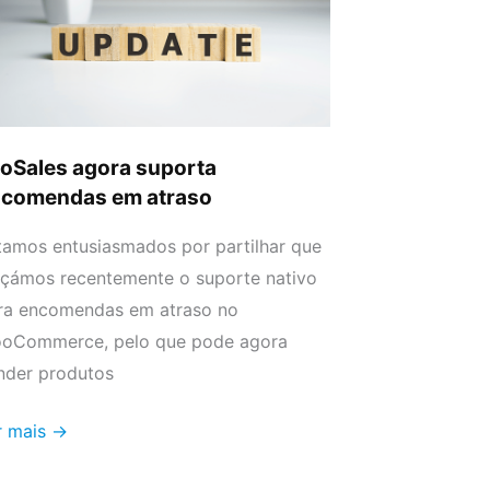
comendas
raso
oSales agora suporta
comendas em atraso
tamos entusiasmados por partilhar que
nçámos recentemente o suporte nativo
ra encomendas em atraso no
oCommerce, pelo que pode agora
nder produtos
r mais →