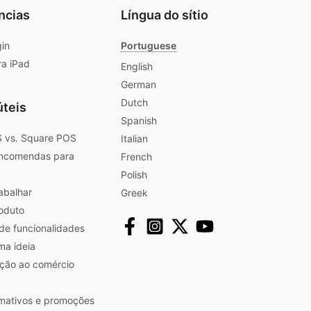
ncias
Língua do sítio
gin
Portuguese
ra iPad
English
German
Dutch
úteis
Spanish
 vs. Square POS
Italian
encomendas para
French
Polish
abalhar
Greek
roduto
 de funcionalidades
ma ideia
ação ao comércio
ormativos e promoções