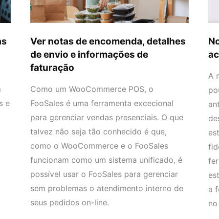
envio
da
e
int
informações
as
Ver notas de encomenda, detalhes
No
de
de envio e informações de
ac
faturação
faturação
A 
m
Como um WooCommerce POS, o
po
s e
FooSales é uma ferramenta excecional
an
para gerenciar vendas presenciais. O que
de
talvez não seja tão conhecido é que,
es
como o WooCommerce e o FooSales
fi
funcionam como um sistema unificado, é
fe
possível usar o FooSales para gerenciar
es
sem problemas o atendimento interno de
a 
seus pedidos on-line.
no