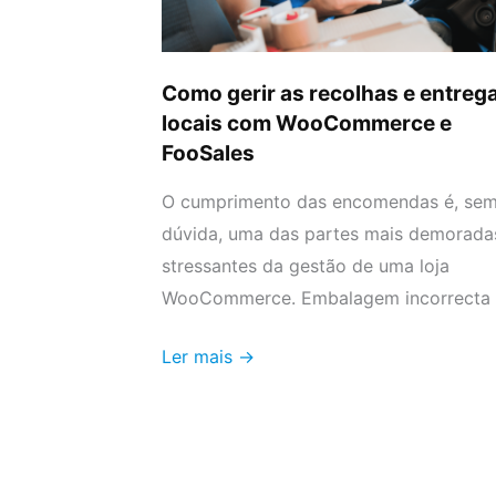
locais
com
WooCommerce
Como gerir as recolhas e entreg
e
locais com WooCommerce e
FooSales
FooSales
O cumprimento das encomendas é, se
dúvida, uma das partes mais demorada
stressantes da gestão de uma loja
WooCommerce. Embalagem incorrecta
Ler mais →