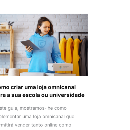
mo
ar
a
a
nicanal
ra
a
cola
mo criar uma loja omnicanal
ra a sua escola ou universidade
iversidade
ste guia, mostramos-lhe como
plementar uma loja omnicanal que
rmitirá vender tanto online como