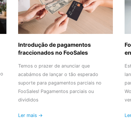
fraccionados
en
no
em
FooSales
at
Introdução de pagamentos
Fo
fraccionados no FooSales
en
Temos o prazer de anunciar que
Es
ao
acabámos de lançar o tão esperado
la
suporte para pagamentos parciais no
pa
FooSales! Pagamentos parciais ou
Wo
divididos
ve
Ler mais →
Le