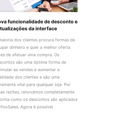
erface
va funcionalidade de desconto e
tualizações da interface
maioria dos clientes procura formas de
upar dinheiro e quer a melhor oferta
tes de efetuar uma compra. Os
scontos são uma óptima forma de
timular as vendas e aumentar a
delidade dos clientes e são uma
rramenta vital para qualquer loja. Por
tas razões, renovámos completamente
forma como os descontos são aplicados
 FooSales. Agora é possível