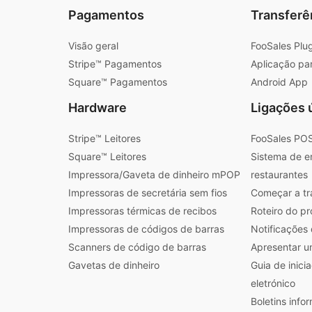
Pagamentos
Transferê
Visão geral
FooSales Plu
Stripe™ Pagamentos
Aplicação pa
Square™ Pagamentos
Android App
Hardware
Ligações 
Stripe™ Leitores
FooSales POS
Square™ Leitores
Sistema de 
Impressora/Gaveta de dinheiro mPOP
restaurantes
Impressoras de secretária sem fios
Começar a tr
Impressoras térmicas de recibos
Roteiro do p
Impressoras de códigos de barras
Notificações
Scanners de código de barras
Apresentar u
Gavetas de dinheiro
Guia de inici
eletrónico
Boletins inf