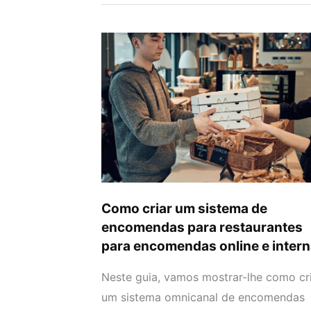
Como
criar
um
sistema
de
encomendas
para
restaurantes
para
Como criar um sistema de
encomendas
encomendas para restaurantes
online
para encomendas online e inter
e
Neste guia, vamos mostrar-lhe como cr
internas
um sistema omnicanal de encomendas