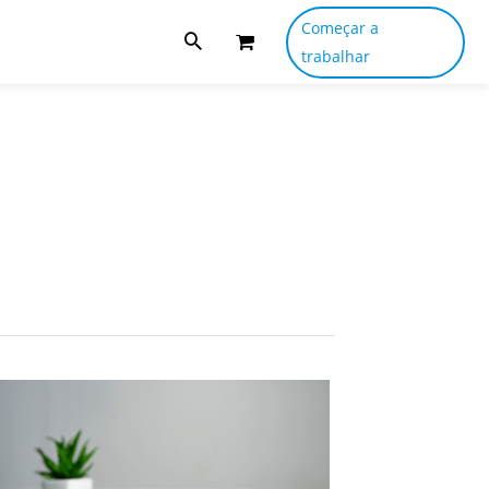
Começar a
trabalhar
oSales
ora
porta