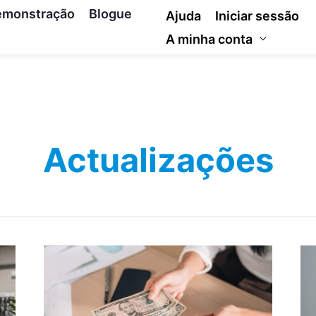
emonstração
Blogue
Ajuda
Iniciar sessão
A minha conta
Actualizações
Introdução
Fo
de
ag
pagamentos
su