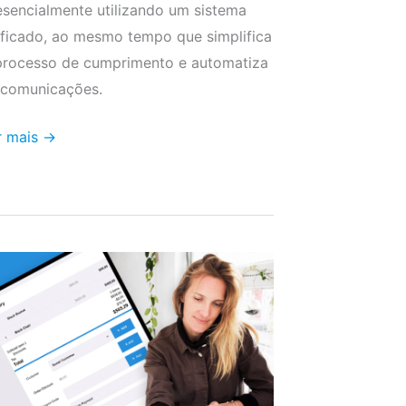
esencialmente utilizando um sistema
ificado, ao mesmo tempo que simplifica
processo de cumprimento e automatiza
 comunicações.
r mais →
va
ncionalidade
sconto
tualizações