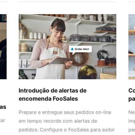
Introdução
Co
de
cri
alertas
um
de
loj
encomenda
om
FooSales
pa
a
su
es
Introdução de alertas de
Co
ou
encomenda FooSales
pa
un
nas
Prepare e entregue seus pedidos on-line
Ne
iar
em tempo recorde com alertas de
im
pedidos. Configure o FooSales para exibir
pe