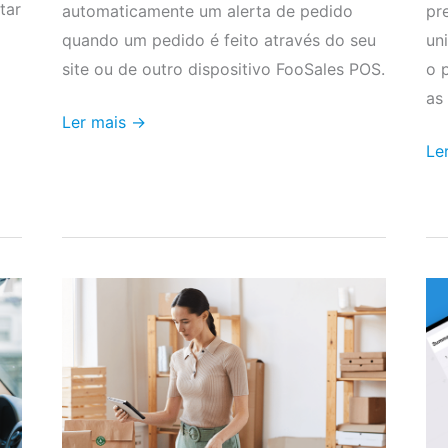
tar
automaticamente um alerta de pedido
pr
quando um pedido é feito através do seu
un
site ou de outro dispositivo FooSales POS.
o 
as
Ler mais →
Le
Ver
No
notas
fu
de
de
encomenda,
de
detalhes
e
de
ac