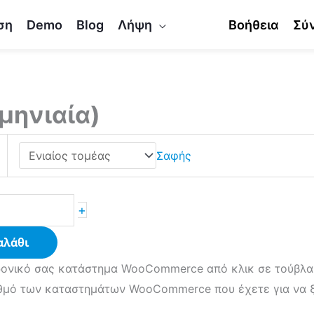
ση
Demo
Blog
Λήψη
Βοήθεια
Σύ
(μηνιαία)
Σαφής
+
αλάθι
ονικό σας κατάστημα WooCommerce από κλικ σε τούβλα 
ιθμό των καταστημάτων WooCommerce που έχετε για να ξ