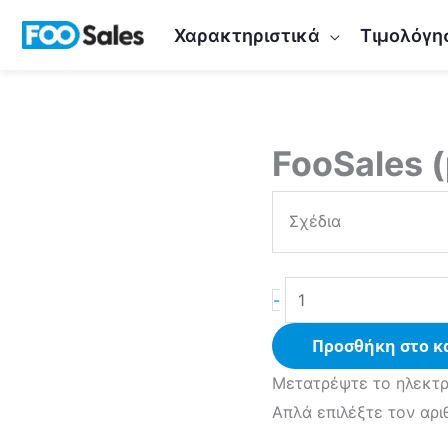
Μετάβαση
Χαρακτηριστικά
Τιμολόγη
στο
περιεχόμενο
FooSales 
FooSales
(Monthly)
ποσότητα
Σχέδια
-
Προσθήκη στο κ
Μετατρέψτε το ηλεκτρ
Απλά επιλέξτε τον αρ