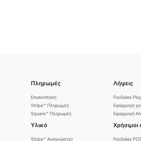
Πληρωμές
Λήψεις
Επισκόπηση
FooSales Plu
Stripe™ Πληρωμές
Εφαρμογή για
Square™ Πληρωμές
Εφαρμογή An
Υλικό
Χρήσιμοι
Stripe™ Αναγνώστες
FooSales PO