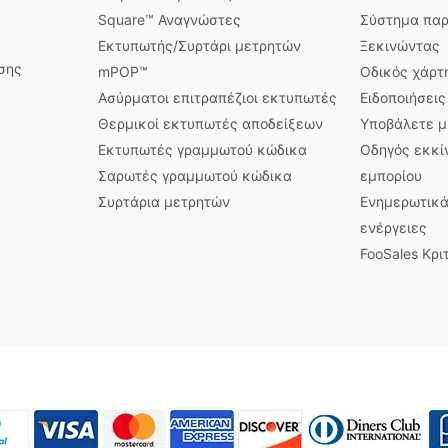
Square™ Αναγνώστες
Σύστημα παρ
Εκτυπωτής/Συρτάρι μετρητών
Ξεκινώντας
σης
mPOP™
Οδικός χάρτ
Ασύρματοι επιτραπέζιοι εκτυπωτές
Ειδοποιήσει
Θερμικοί εκτυπωτές αποδείξεων
Υποβάλετε μ
Εκτυπωτές γραμμωτού κώδικα
Οδηγός εκκί
Σαρωτές γραμμωτού κώδικα
εμπορίου
Συρτάρια μετρητών
Ενημερωτικά
ενέργειες
FooSales Κρι