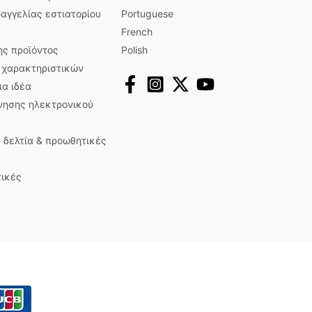
αγγελίας εστιατορίου
Portuguese
French
ης προϊόντος
Polish
ς χαρακτηριστικών
ια ιδέα
νησης ηλεκτρονικού
 δελτία & προωθητικές
τικές