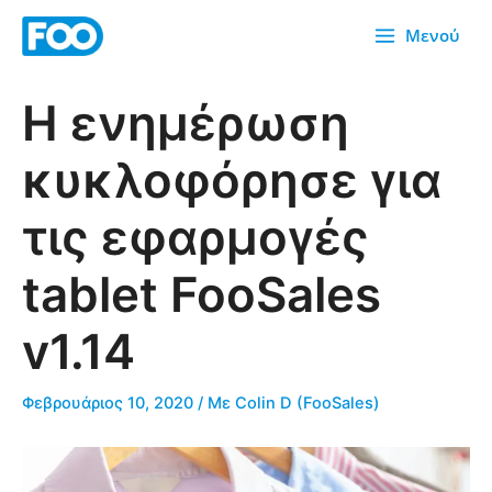
Μετάβαση
Μενού
στο
περιεχόμενο
Η ενημέρωση
κυκλοφόρησε για
τις εφαρμογές
tablet FooSales
v1.14
Φεβρουάριος 10, 2020
/ Με
Colin D (FooSales)