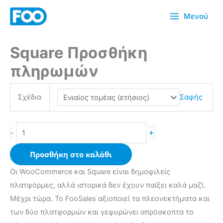
Μετάβαση
Μενού
στο
περιεχόμενο
Square Προσθήκη
Square
Payments
πληρωμών
Add-
on
Σχέδια
Σαφής
ποσότητα
+
-
Προσθήκη στο καλάθι
Οι WooCommerce και Square είναι δημοφιλείς
πλατφόρμες, αλλά ιστορικά δεν έχουν παίξει καλά μαζί.
Μέχρι τώρα. Το FooSales αξιοποιεί τα πλεονεκτήματα και
των δύο πλατφορμών και γεφυρώνει απρόσκοπτα το