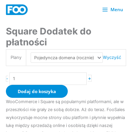
Przejdź
Menu
do
treści
Square Dodatek do
ilość
Square
płatności
Payments
Add-
Plany
Wyczyść
on
+
-
Dodaj do koszyka
WooCommerce i Square są popularnymi platformami, ale w
przeszłości nie grały ze sobą dobrze. Aż do teraz. FooSales
wykorzystuje mocne strony obu platform i płynnie wypełnia
lukę między sprzedażą online i osobistą dzięki naszej