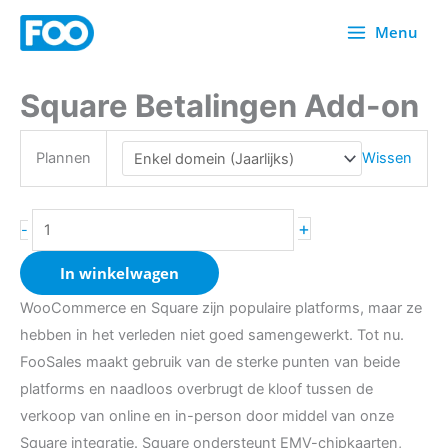
Overslaan
Menu
naar
inhoud
Square Betalingen Add-on
Square
Payments
Add-
Plannen
Wissen
on
aantal
+
-
In winkelwagen
WooCommerce en Square zijn populaire platforms, maar ze
hebben in het verleden niet goed samengewerkt. Tot nu.
FooSales maakt gebruik van de sterke punten van beide
platforms en naadloos overbrugt de kloof tussen de
verkoop van online en in-person door middel van onze
Square integratie. Square ondersteunt EMV-chipkaarten,