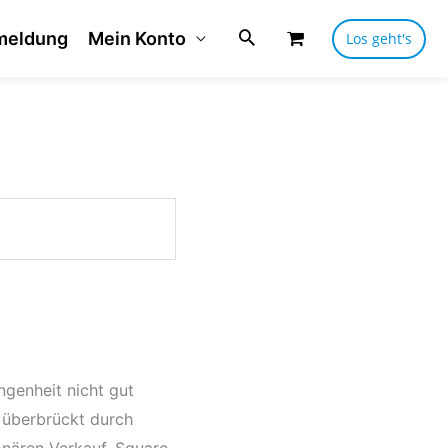
meldung
Mein Konto
Los geht's
genheit nicht gut
d überbrückt durch
onären Verkauf. Square