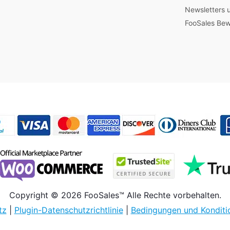
Newsletters 
FooSales Be
Copyright © 2026 FooSales™ Alle Rechte vorbehalten.
tz
|
Plugin-Datenschutzrichtlinie
|
Bedingungen und Konditi