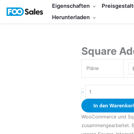
Zum
Eigenschaften
Preisgestal
Inhalt
Herunterladen
springen
Square Ad
Square
Payments
Add-
Pläne
on
Menge
-
In den Warenkor
WooCommerce und Square
zusammengearbeitet. Bi
unsere Square-Integrat