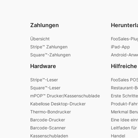
Zahlungen
Herunterl
Übersicht
FooSales-Plu
Stripe™ Zahlungen
iPad-App
Square™-Zahlungen
Android-Anw
Hardware
Hilfreiche
Stripe™-Leser
FooSales POS
Square™-Leser
Restaurant-B
mPOP™ Drucker/Kassenschublade
Erste Schritte
Kabellose Desktop-Drucker
Produkt-Fahr
Thermo-Bondrucker
Merkmal Ben
Barcode-Drucker
Eine Idee ein
Barcode-Scanner
Leitfaden für
Kassenschubladen
Handel