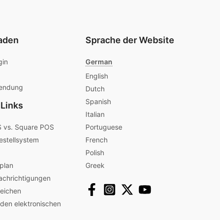
aden
Sprache der Website
gin
German
English
endung
Dutch
Spanish
 Links
Italian
 vs. Square POS
Portuguese
estellsystem
French
Polish
plan
Greek
achrichtigungen
reichen
 den elektronischen