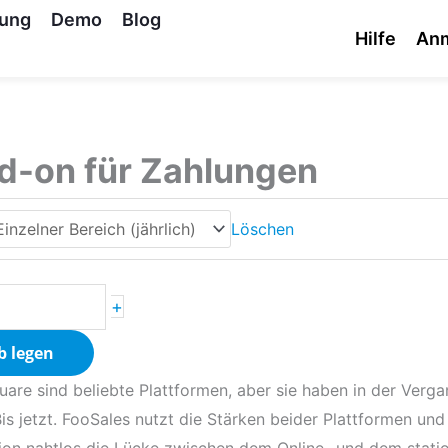
tung
Demo
Blog
Hilfe
An
d-on für Zahlungen
Löschen
+
b legen
 sind beliebte Plattformen, aber sie haben in der Vergan
s jetzt. FooSales nutzt die Stärken beider Plattformen un
ion nahtlos die Lücke zwischen dem Online- und dem stati